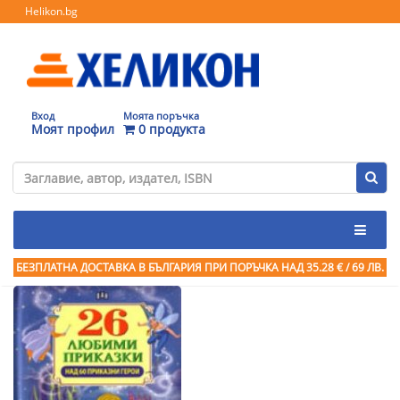
Helikon.bg
Вход
Моята поръчка
Моят профил
0 продукта
БЕЗПЛАТНА ДОСТАВКА В БЪЛГАРИЯ ПРИ ПОРЪЧКА
НАД 35.28 € / 69 ЛВ.