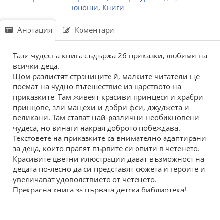
юноши
,
Книги
Анотация
Коментари
Тази чудесна книга съдържа 26 приказки, любими на
всички деца.
Щом разлистят страниците й, малките читатели ще
поемат на чудно пътешествие из царството на
приказките. Там живеят красиви принцеси и храбри
принцове, зли мащехи и добри феи, джуджета и
великани. Там стават най-различни необикновени
чудеса, но винаги накрая доброто побеждава.
Текстовете на приказките са внимателно адаптирани
за деца, които правят първите си опити в четенето.
Красивите цветни илюстрации дават възможност на
децата по-лесно да си представят сюжета и героите и
увеличават удоволствието от четенето.
Прекрасна книга за първата детска библиотека!