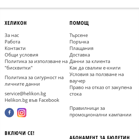
ХЕЛИКОН
ПОМОЩ
За нас
Търсене
Работа
Поръчка
Контакти
Плащания
Общи условия
Доставка
Политика за използване на
Данни за клиента
"бисквитки"
Как да свалим е-книги
Условия за ползване на
Политика за сигурност на
ваучер
личните данни
Право на отказ от закупена
service@helikon.bg
стока
Helikon.bg във Facebook
Правилници за
промоционални кампании
ВКЛЮЧИ СЕ!
АБОНАМЕНТ ЗА БЮЛЕТИН