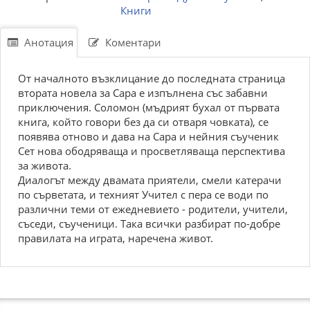
Книги
Анотация
Коментари
От началното възклицание до последната страница
втората новела за Сара е изпълнена със забавни
приключения. Соломон (мъдрият бухал от първата
книга, който говори без да си отваря човката), се
появява отново и дава на Сара и нейния съученик
Сет нова ободряваща и просветляваща перспектива
за живота.
Диалогът между двамата приятели, смели катерачи
по сърветата, и техният Учител с пера се води по
различни теми от ежедневието - родители, учители,
съседи, съученици. Така всички разбират по-добре
правилата на играта, наречена живот.