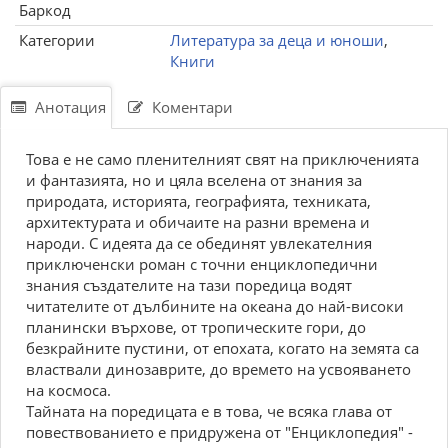
Баркод
Категории
Литература за деца и юноши
,
Книги
Анотация
Коментари
Това е не само пленителният свят на приключенията
и фантазията, но и цяла вселена от знания за
природата, историята, географията, техниката,
архитектурата и обичаите на разни времена и
народи. С идеята да се обединят увлекателния
приключенски роман с точни енциклопедични
знания създателите на тази поредица водят
читателите от дълбините на океана до най-високи
планински върхове, от тропическите гори, до
безкрайните пустини, от епохата, когато на земята са
властвали динозаврите, до времето на усвояването
на космоса.
Тайната на поредицата е в това, че всяка глава от
повествованието е придружена от "Енциклопедия" -