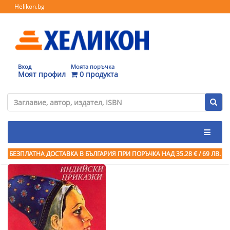
Helikon.bg
Вход
Моята поръчка
Моят профил
0 продукта
БЕЗПЛАТНА ДОСТАВКА В БЪЛГАРИЯ ПРИ ПОРЪЧКА
НАД 35.28 € / 69 ЛВ.