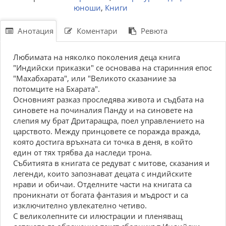
юноши
,
Книги
Анотация
Коментари
Ревюта
Любимата на няколко поколения деца книга
"Индийски приказки" се основава на старинния епос
"Махабхарата", или "Великото сказаниие за
потомците на Бхарата".
Основният разказ проследява живота и съдбата на
синовете на починалия Панду и на синовете на
слепия му брат Дритаращра, поел управлението на
царството. Между принцовете се поражда вражда,
която достига връхната си точка в деня, в който
един от тях трябва да наследи трона.
Събитията в книгата се редуват с митове, сказания и
легенди, които запознават децата с индийските
нрави и обичаи. Отделните части на книгата са
проникнати от богата фантазия и мъдрост и са
изключително увлекателно четиво.
С великолепните си илюстрации и пленяващ