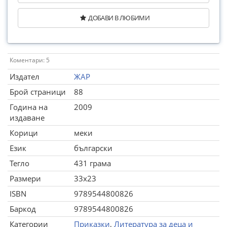
ДОБАВИ В ЛЮБИМИ
Коментари: 5
Издател
ЖАР
Брой страници
88
Година на
2009
издаване
Корици
меки
Език
български
Тегло
431 грама
Размери
33x23
ISBN
9789544800826
Баркод
9789544800826
Категории
Приказки
,
Литература за деца и