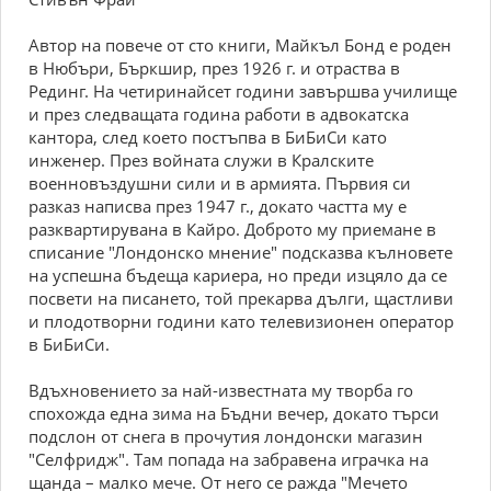
Автор на повече от сто книги, Майкъл Бонд е роден
в Нюбъри, Бъркшир, през 1926 г. и отраства в
Рединг. На четиринайсет години завършва училище
и през следващата година работи в адвокатска
кантора, след което постъпва в БиБиСи като
инженер. През войната служи в Кралските
военновъздушни сили и в армията. Първия си
разказ написва през 1947 г., докато частта му е
разквартирувана в Кайро. Доброто му приемане в
списание "Лондонско мнение" подсказва кълновете
на успешна бъдеща кариера, но преди изцяло да се
посвети на писането, той прекарва дълги, щастливи
и плодотворни години като телевизионен оператор
в БиБиСи.
Вдъхновението за най-известната му творба го
спохожда една зима на Бъдни вечер, докато търси
подслон от снега в прочутия лондонски магазин
"Селфридж". Там попада на забравена играчка на
щанда – малко мече. От него се ражда "Мечето