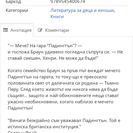
Баркод
9789545400674
Категории
Литература за деца и юноши
,
Книги
Анотация
Коментари
"— Мече? На гара "Падингтън"? —
и госпожа Браун удивено погледна съпруга си. — Не
ставай смешен, Хенри. Не може да бъде!"
Когато семейство Браун за пръв път виждат мечето
Падингтън на гарата, то току-що е прекосило
половината свят от далечната си родина — Тъмно
Перу. След което животът им никога няма да бъде
същият... защото и най-обикновените неща стават
ужасно необикновени, когато наблизо е мечето
Падингтън!
"Винаги безкрайно съм уважавал Падингтън. Той е
истинска британска институция."
Стивън Фрай