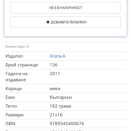
НЕ Е В НАЛИЧНОСТ
ДОБАВИ В ЛЮБИМИ
Коментари: 0
Издател
Агата-А
Брой страници
136
Година на
2011
издаване
Корици
меки
Език
български
Тегло
182 грама
Размери
21x16
ISBN
9789545400674