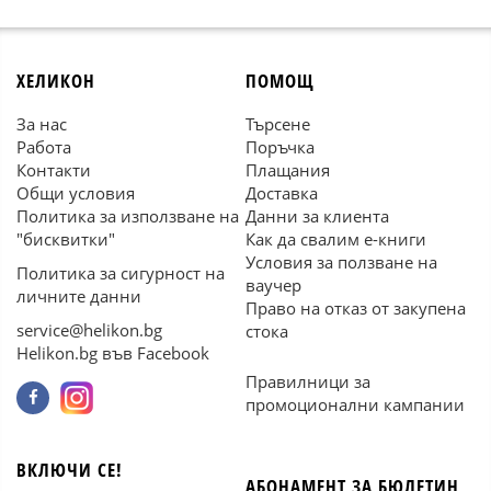
ХЕЛИКОН
ПОМОЩ
За нас
Търсене
Работа
Поръчка
Контакти
Плащания
Общи условия
Доставка
Политика за използване на
Данни за клиента
"бисквитки"
Как да свалим е-книги
Условия за ползване на
Политика за сигурност на
ваучер
личните данни
Право на отказ от закупена
service@helikon.bg
стока
Helikon.bg във Facebook
Правилници за
промоционални кампании
ВКЛЮЧИ СЕ!
АБОНАМЕНТ ЗА БЮЛЕТИН