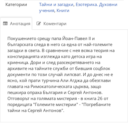
Категории
Тайни и загадки
,
Езотерика. Духовни
учения
,
Книги
Анотация
Коментари
Покушението срещу папа Йоан-Павел II и
българската следа в него са една от най-големите
загадки в света. В сравнение с нея всяка теория на
конспирацията изглежда като детска игра на
криеница. Дори и след разсекретяването на
архивите на тайните служби от бившия соцблок
документи по този случай липсват. И до днес не е
ясно, кой прати турчина Али Агджа да обезглави
главата на Римокатолическата църква, защо
пешкира опраха България и Сергей Антонов.
Отговорът на голямата мистерия - в книга 26 от
поредицата "Големите мистерии" - "Погребаните
тайни на Сергей Антонов".