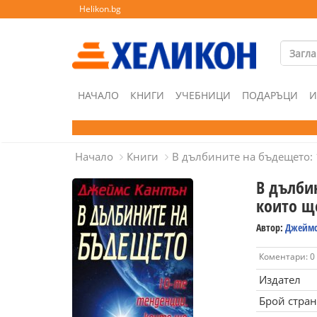
Helikon.bg
НАЧАЛО
КНИГИ
УЧЕБНИЦИ
ПОДАРЪЦИ
И
Начало
Книги
В дълбините на бъдещето: 
В дълби
които щ
Автор:
Джеймс
Коментари: 0
Издател
Брой стра