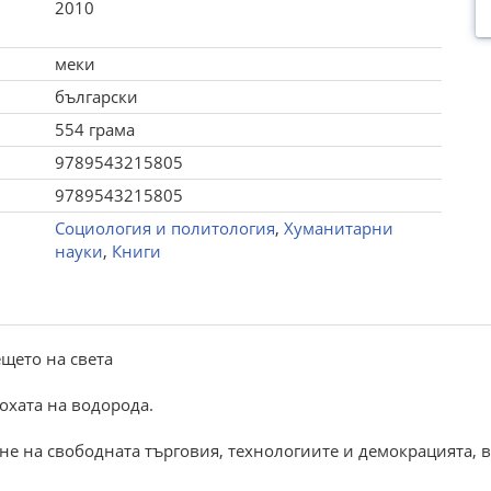
2010
меки
български
554 грама
9789543215805
9789543215805
Социология и политология
,
Хуманитарни
науки
,
Книги
щето на света
охата на водорода.
не на свободната търговия, технологиите и демокрацията, 