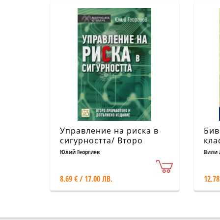
Управление на риска в
Бив
сигурността/ Второ
кла
преработено и
Дър
Юлий Георгиев
Вили 
допълнено издание
8.69 € / 17.00 ЛВ.
12.78