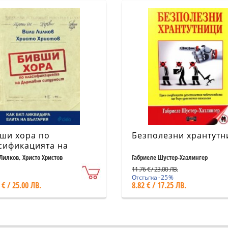
ши хора по
Безполезни хрантутн
сификацията на
жавна сигурност
Лилков, Христо Христов
Габриеле Шустер-Хазлингер
11.76 € / 23.00 ЛВ.
Отстъпка - 25 %
 € / 25.00 ЛВ.
8.82 € / 17.25 ЛВ.