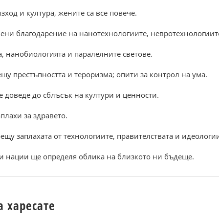
зход и култура, жените са все повече.
ени благодарение на нанотехнологиите, невротехнологиите
а, нанобиологията и паралелните светове.
щу престъпността и тероризма; опити за контрол на ума.
 доведе до сблъсък на култури и ценности.
плахи за здравето.
щу заплахата от технологиите, правителствата и идеологиит
ки нации ще определя облика на близкото ни бъдеще.
а харесате