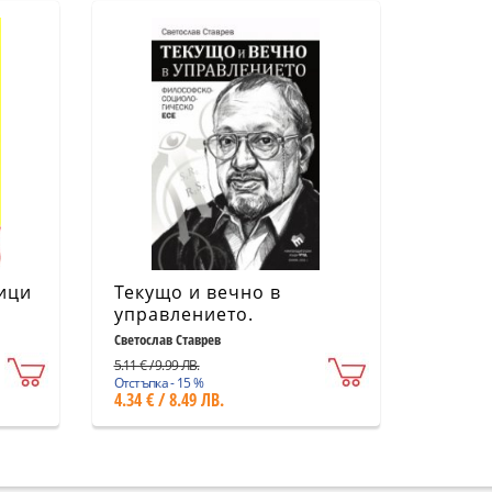
ици
Текущо и вечно в
управлението.
Философско-
Светослав Ставрев
социологическо есе
5.11 € / 9.99 ЛВ.
Отстъпка - 15 %
4.34 € / 8.49 ЛВ.