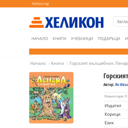
Helikon.bg
НАЧАЛО
КНИГИ
УЧЕБНИЦИ
ПОДАРЪЦИ
И
Начало
Книги
Горският вълшебник Ленар
Горския
Автор:
Ян Ивъ
Коментари: 0
Издател
Корици
Език