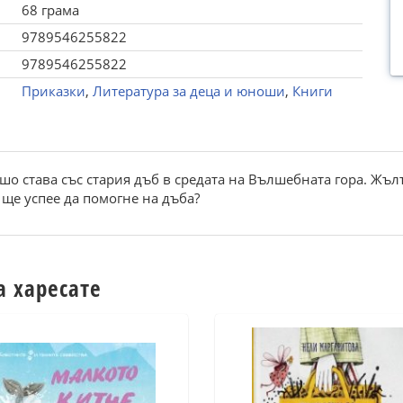
68 грама
9789546255822
9789546255822
Приказки
,
Литература за деца и юноши
,
Книги
о става със стария дъб в средата на Вълшебната гора. Жълъ
ще успее да помогне на дъба?
а харесате