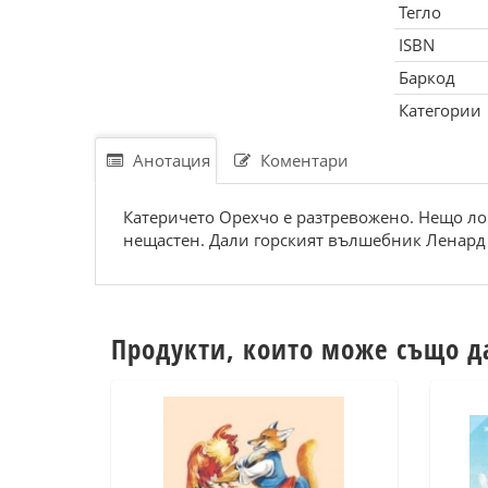
Тегло
ISBN
Баркод
Категории
Анотация
Коментари
Катеричето Орехчо е разтревожено. Нещо лош
нещастен. Дали горският вълшебник Ленард 
Продукти, които може също д