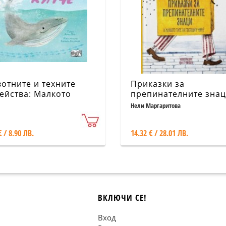
отните и техните
Приказки за
ейства: Малкото
препинателните знац
че
малкото тире на
Нели Маргаритова
господин Чукче
€ / 8.90 ЛВ.
14.32 € / 28.01 ЛВ.
ВКЛЮЧИ СЕ!
Вход