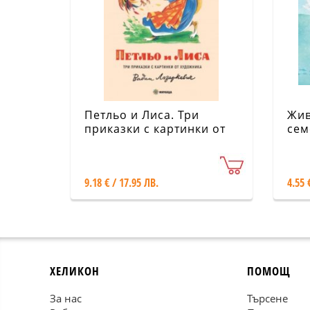
Петльо и Лиса. Три
Жив
приказки с картинки от
сем
художника Вадим
кит
Лазаркевич
9.18 € / 17.95 ЛВ.
4.55 
ХЕЛИКОН
ПОМОЩ
За нас
Търсене