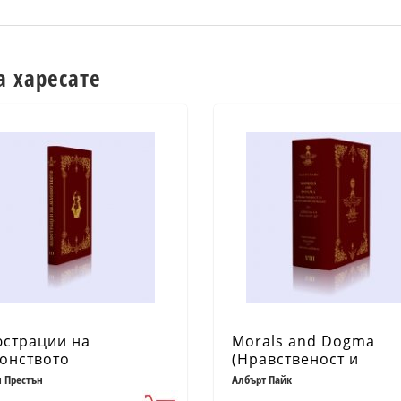
а харесате
страции на
Morals and Dogma
онството
(Нравственост и
философски начала) 
 Престън
Албърт Пайк