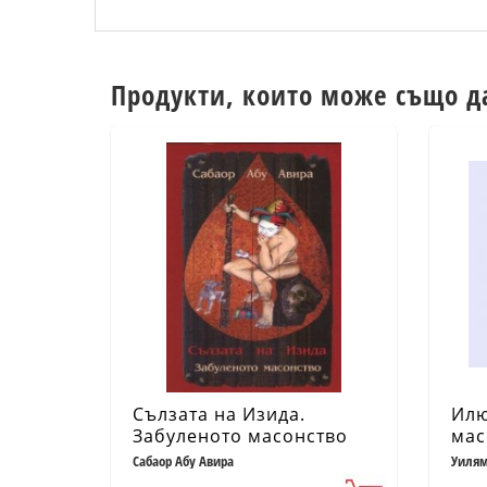
Продукти, които може също д
Сълзата на Изида.
Илю
Забуленото масонство
мас
Сабаор Абу Авира
Уилям