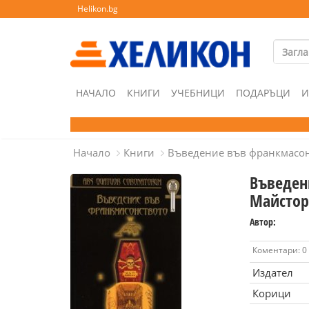
Helikon.bg
НАЧАЛО
КНИГИ
УЧЕБНИЦИ
ПОДАРЪЦИ
И
Начало
Книги
Въведение във франкмасон
Въведен
Майстор
Автор:
Коментари: 0
Издател
Корици