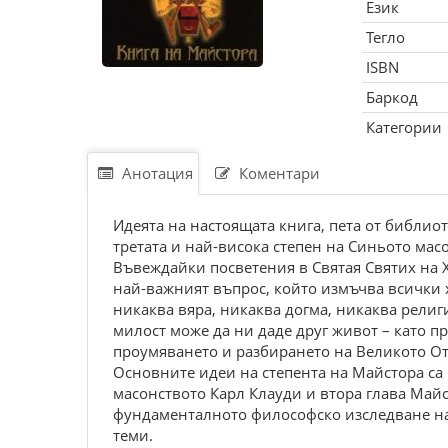
Език
Тегло
ISBN
Баркод
Категории
Анотация
Коментари
Идеята на настоящата книга, пета от библио
третата и най-висока степен на Синьото мас
Въвеждайки посветения в Святая Святих на Х
най-важният въпрос, който измъчва всички х
никаква вяра, никаква догма, никаква религ
милост може да ни даде друг живот – като пр
проумяването и разбирането на Великото О
Основните идеи на степента на Майстора са
масонството Карл Клауди и втора глава Май
фундаменталното философско изследване на
теми.