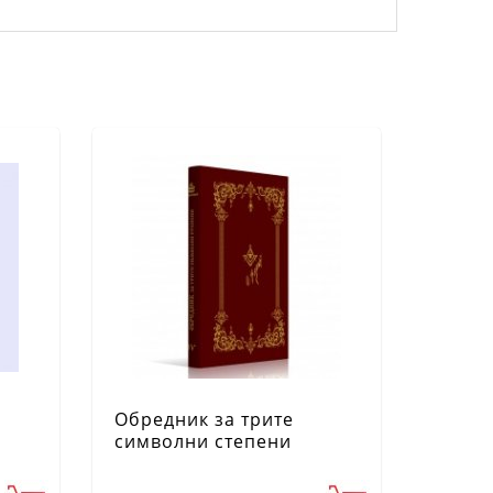
Обредник за трите
символни степени
Ч.2