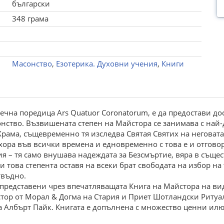
български
348 грама
Масонство
,
Езотерика. Духовни учения
,
Книги
течна поредица Аrs Quatuor Coronatorum, е да предостави д
онство. Възвишената степен на Майстора се занимава с най
рама, същевременно тя изследва Святая Святих на неговата
ора във всички времена и едновременно с това е и отговор
ия – тя само внушава надеждата за Безсмъртие, вяра в съще
и това степента оставя на всеки брат свободата на избор на
твъдно.
 представени чрез впечатляващата Книга на Майстора на в
стор от Морал & Догма на Стария и Приет Шотландски Ритуа
 Албърт Пайк. Книгата е допълнена с множество ценни ил