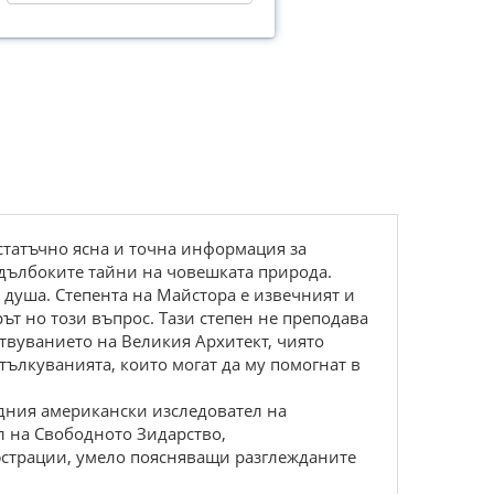
остатъчно ясна и точна информация за
-дълбоките тайни на човешката природа.
 душа. Степента на Майстора е извечният и
ът но този въпрос. Тази степен не преподава
ствуванието на Великия Архитект, чиято
 тълкуванията, които могат да му помогнат в
идния американски изследовател на
л на Свободното Зидарство,
юстрации, умело поясняващи разглежданите