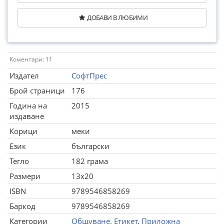
ДОБАВИ В ЛЮБИМИ
Коментари: 11
Издател
СофтПрес
Брой страници
176
Година на
2015
издаване
Корици
меки
Език
български
Тегло
182 грама
Размери
13x20
ISBN
9789546858269
Баркод
9789546858269
Категории
Общуване. Етикет
,
Приложна