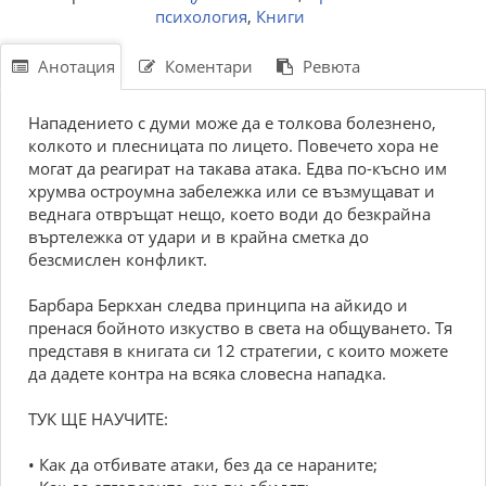
психология
,
Книги
Анотация
Коментари
Ревюта
Нападението с думи може да е толкова болезнено,
колкото и плесницата по лицето. Повечето хора не
могат да реагират на такава атака. Едва по-късно им
хрумва остроумна забележка или се възмущават и
веднага отвръщат нещо, което води до безкрайна
въртележка от удари и в крайна сметка до
безсмислен конфликт.
Барбара Беркхан следва принципа на айкидо и
пренася бойното изкуство в света на общуването. Тя
представя в книгата си 12 стратегии, с които можете
да дадете контра на всяка словесна нападка.
ТУК ЩЕ НАУЧИТЕ:
• Как да отбивате атаки, без да се нараните;