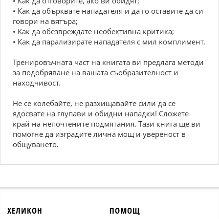
• Как да отговорите, ако ви обидят;
• Как да обърквате нападателя и да го оставите да си
говори на вятъра;
• Как да обезвреждате необективна критика;
• Как да парализирате нападателя с мил комплимент.
Тренировъчната част на книгата ви предлага методи
за подобряване на вашата съобразителност и
находчивост.
Не се колебайте, не разхищавайте сили да се
ядосвате на глупави и обидни нападки! Сложете
край на непочтените подмятания. Тази книга ще ви
помогне да изградите лична мощ и увереност в
общуването.
ХЕЛИКОН
ПОМОЩ