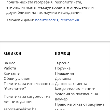
политическата география, геополитиката,
етнополитиката, международните отношения и
други близки на тях научни изследвания.
Ключови думи:
политология
,
география
ХЕЛИКОН
ПОМОЩ
За нас
Търсене
Работа
Поръчка
Контакти
Плащания
Общи условия
Доставка
Политика за използване на
Данни за клиента
"бисквитки"
Как да свалим е-книги
Условия за ползване на
Политика за сигурност на
ваучер
личните данни
Право на отказ от закупена
service@helikon.bg
стока