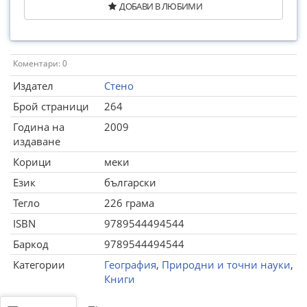
ДОБАВИ В ЛЮБИМИ
Коментари: 0
Издател
Стено
Брой страници
264
Година на
2009
издаване
Корици
меки
Език
български
Тегло
226 грама
ISBN
9789544494544
Баркод
9789544494544
Категории
География
,
Природни и точни науки
,
Книги