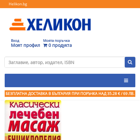
Helikon.bg
Вход
Моята поръчка
Моят профил
0 продукта
БЕЗПЛАТНА ДОСТАВКА В БЪЛГАРИЯ ПРИ ПОРЪЧКА
НАД 35.28 € / 69 ЛВ.