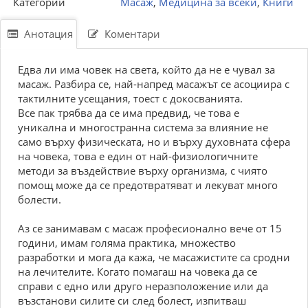
Категории
Масаж
,
Медицина за всеки
,
Книги
Анотация
Коментари
Едва ли има човек на света, който да не е чувал за
масаж. Разбира се, най-напред масажът се асоциира с
тактилните усещания, тоест с докосванията.
Все пак трябва да се има предвид, че това е
уникална и многостранна система за влияние не
само върху физическата, но и върху духовната сфера
на човека, това е един от най-физиологичните
методи за въздействие върху организма, с чиято
помощ може да се предотвратяват и лекуват много
болести.
Аз се занимавам с масаж професионално вече от 15
години, имам голяма практика, множество
разработки и мога да кажа, че масажистите са сродни
на лечителите. Когато помагаш на човека да се
справи с едно или друго неразположение или да
възстанови силите си след болест, изпитваш