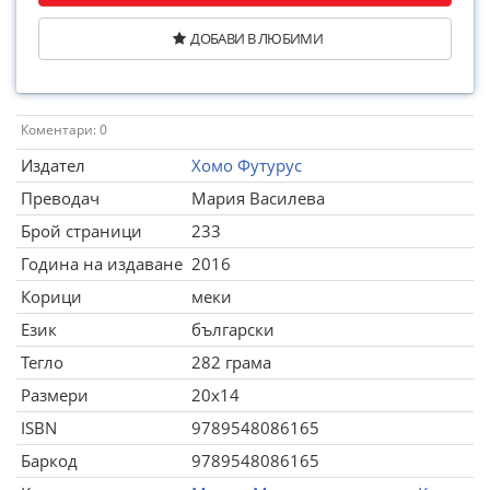
ДОБАВИ В ЛЮБИМИ
Коментари: 0
Издател
Хомо Футурус
Преводач
Мария Василева
Брой страници
233
Година на издаване
2016
Корици
меки
Език
български
Тегло
282 грама
Размери
20x14
ISBN
9789548086165
Баркод
9789548086165