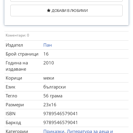
ДОБАВИ В ЛЮБИМИ
Коментари: 0
Издател
Пан
Брой страници
16
Година на
2010
издаване
Корици
меки
Език
български
Тегло
56 грама
Размери
23x16
ISBN
9789546579041
Баркод
9789546579041
Категории
Приказки
,
Литература за деца и