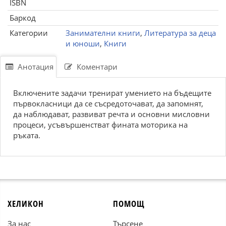
ISBN
Баркод
Категории
Занимателни книги
,
Литература за деца
и юноши
,
Книги
Анотация
Коментари
Включените задачи тренират умението на бъдещите
първокласници да се съсредоточават, да запомнят,
да наблюдават, развиват речта и основни мисловни
процеси, усъвършенстват фината моторика на
ръката.
ХЕЛИКОН
ПОМОЩ
За нас
Търсене