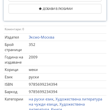
ДОБАВИ В ЛЮБИМИ
Коментари: 0
Издател
Эксмо-Москва
Брой
352
страници
Година на
2009
издаване
Корици
меки
Език
руски
ISBN
9785699234394
Баркод
9785699234394
Категории
на руски език
,
Художествена литература
на чужди езици
,
Художествена
литература
,
Книги