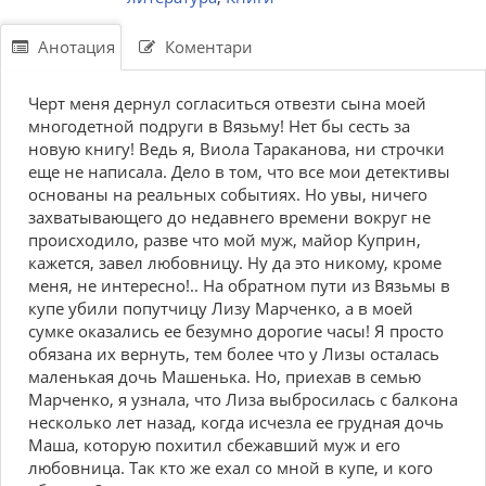
Анотация
Коментари
Черт меня дернул согласиться отвезти сына моей
многодетной подруги в Вязьму! Нет бы сесть за
новую книгу! Ведь я, Виола Тараканова, ни строчки
еще не написала. Дело в том, что все мои детективы
основаны на реальных событиях. Но увы, ничего
захватывающего до недавнего времени вокруг не
происходило, разве что мой муж, майор Куприн,
кажется, завел любовницу. Ну да это никому, кроме
меня, не интересно!.. На обратном пути из Вязьмы в
купе убили попутчицу Лизу Марченко, а в моей
сумке оказались ее безумно дорогие часы! Я просто
обязана их вернуть, тем более что у Лизы осталась
маленькая дочь Машенька. Но, приехав в семью
Марченко, я узнала, что Лиза выбросилась с балкона
несколько лет назад, когда исчезла ее грудная дочь
Маша, которую похитил сбежавший муж и его
любовница. Так кто же ехал со мной в купе, и кого