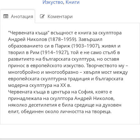
Изкуство
,
Книги
Анотация
Коментари
"Червената къща" всъщност е книга за скулптора
Андрей Николов (1878–1959). Завършил
образованието си в Париж (1903–1907), живял и
творил в Рим (1914–1927), той е не само стълб в
развитието на българската скулптура, но оставя
принос в европейското изкуство. Творчеството му –
многобройно и многообразно – хвърля мост между
европейската скулптурна традиция и българската
модерна скулптура на ХХ в.
Червената къща в центъра на София, която е
принадлежала на скулптора Андрей Николов,
няколко десетилетия е била средище на духовен
елит, обединен около личността на твореца.