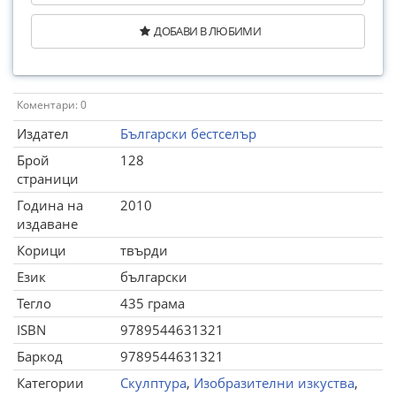
ДОБАВИ В ЛЮБИМИ
Коментари: 0
Издател
Български бестселър
Брой
128
страници
Година на
2010
издаване
Корици
твърди
Език
български
Тегло
435 грама
ISBN
9789544631321
Баркод
9789544631321
Категории
Скулптура
,
Изобразителни изкуства
,