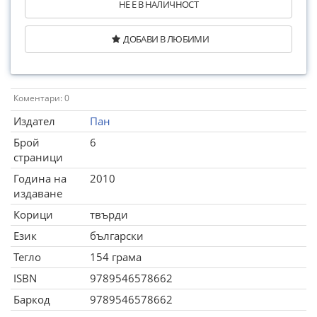
НЕ Е В НАЛИЧНОСТ
ДОБАВИ В ЛЮБИМИ
Коментари: 0
Издател
Пан
Брой
6
страници
Година на
2010
издаване
Корици
твърди
Език
български
Тегло
154 грама
ISBN
9789546578662
Баркод
9789546578662