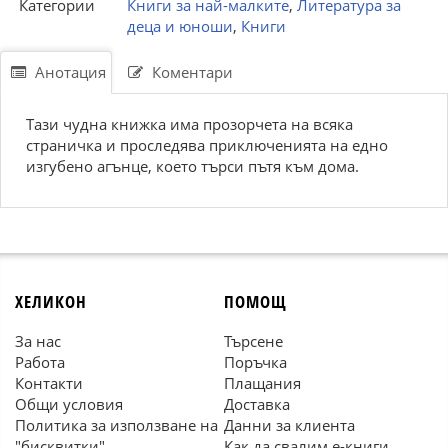
Категории
Книги за най-малките
,
Литература за
деца и юноши
,
Книги
Анотация
Коментари
Тази чудна книжка има прозорчета на всяка
страничка и проследява приключенията на едно
изгубено агънце, което търси пътя към дома.
ХЕЛИКОН
ПОМОЩ
За нас
Търсене
Работа
Поръчка
Контакти
Плащания
Общи условия
Доставка
Политика за използване на
Данни за клиента
"бисквитки"
Как да свалим е-книги