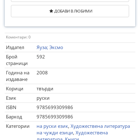
ДОБАВИ В ЛЮБИМИ
Коментари: 0
Издател
Яуза; Эксмо
Брой
592
страници
Година на
2008
издаване
Корици
твърди
Език
руски
ISBN
9785699309986
Баркод
9785699309986
Категории
на руски език
,
Художествена литература
на чужди езици
,
Художествена
литература
,
Книги