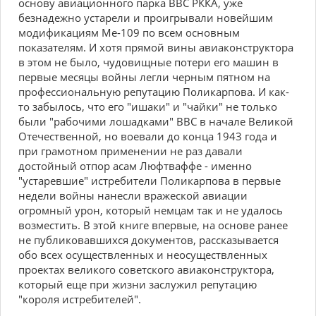
основу авиационного парка ВВС РККА, уже
безнадежно устарели и проигрывали новейшим
модификациям Ме-109 по всем основным
показателям. И хотя прямой вины авиаконструктора
в этом не было, чудовищные потери его машин в
первые месяцы войны легли черным пятном на
профессиональную репутацию Поликарпова. И как-
то забылось, что его "ишаки" и "чайки" не только
были "рабочими лошадками" ВВС в начале Великой
Отечественной, но воевали до конца 1943 года и
при грамотном применении не раз давали
достойный отпор асам Люфтваффе - именно
"устаревшие" истребители Поликарпова в первые
недели войны нанесли вражеской авиации
огромный урон, который немцам так и не удалось
возместить. В этой книге впервые, на основе ранее
не публиковавшихся документов, рассказывается
обо всех осуществленных и неосуществленных
проектах великого советского авиаконструктора,
который еще при жизни заслужил репутацию
"короля истребителей".