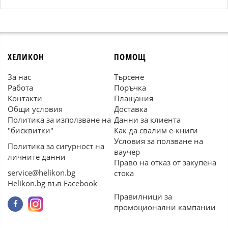
ХЕЛИКОН
ПОМОЩ
За нас
Търсене
Работа
Поръчка
Контакти
Плащания
Общи условия
Доставка
Политика за използване на
Данни за клиента
"бисквитки"
Как да свалим е-книги
Условия за ползване на
Политика за сигурност на
ваучер
личните данни
Право на отказ от закупена
service@helikon.bg
стока
Helikon.bg във Facebook
Правилници за
промоционални кампании