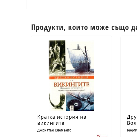
Продукти, които може също д
Кратка история на
Дру
викингите
Вол
цив
Джонатан Клемънтс
Георг