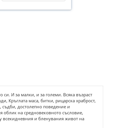
си. И за малки, и за големи. Всяка възраст
и, Кръглата маса, битки, рицарска храброст,
я, съдби, достолепно поведение и
ия облик на средновековното съсловие,
ду всекидневния и бленувания живот на