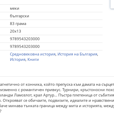
меки
български
83 грама
20x13
9789543203000
9789543203000
Средновековна история
,
История на България
,
История
,
Книги
гнетично от конника, който препуска към дамата на сърцето 
еизменно с романтичен привкус. Турнири, кръстоносни поход
оландм Ламселот, крал Артур... Пъстра плетеница от събити
. Открояват се обичаите, подвизите, идеалите и нравствен
 обаче минава тънката граница между мита и историята, меж
?