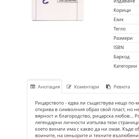
издаване
Корици
Език
Тегло
Размери
ISBN
Баркод
Категории
Анотация
Коментари
Ревюта
Рицарството - едва ли съществува нещо по-ма
открива в символния образ свой пласт, но н
вярност и благородство, рицарска любов... Р
легендарни личности изпълва тези страници
което винаги има с какво да ни омае. Къде
воините, на сеньорите и техните възлюбени