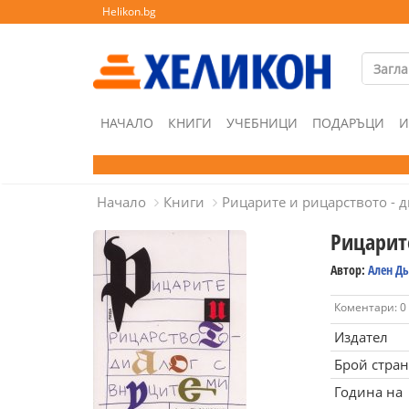
Helikon.bg
НАЧАЛО
КНИГИ
УЧЕБНИЦИ
ПОДАРЪЦИ
И
Начало
Книги
Рицарите и рицарството - д
Рицарит
Автор:
Ален Д
Коментари: 0
Издател
Брой стра
Година на