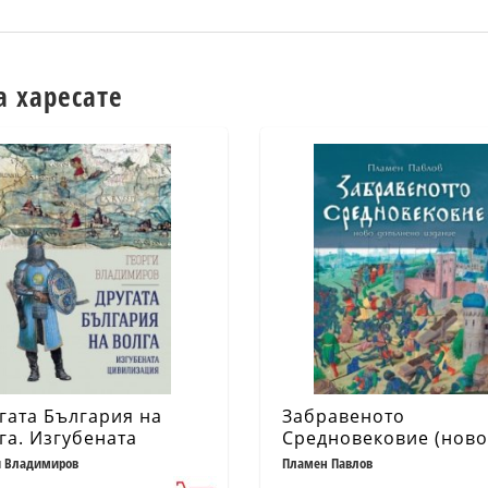
а харесате
гата България на
Забравеното
га. Изгубената
Средновековие (ново
илизация
допълнено издание)
и Владимиров
Пламен Павлов