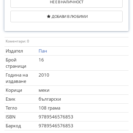
НЕ Е В НАЛИЧНОСТ
ДОБАВИ В ЛЮБИМИ
Коментари: 0
Издател
Пан
Брой
16
страници
Година на
2010
издаване
Корици
меки
Език
български
Тегло
108 грама
ISBN
9789546576853
Баркод
9789546576853