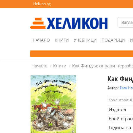
Helikon.bg
НАЧАЛО
КНИГИ
УЧЕБНИЦИ
ПОДАРЪЦИ
И
Начало
Книги
Как Финдъс оправи неразб
Как Фин
Автор:
Свен Н
Коментари: 0
Издател
Брой стра
Година на