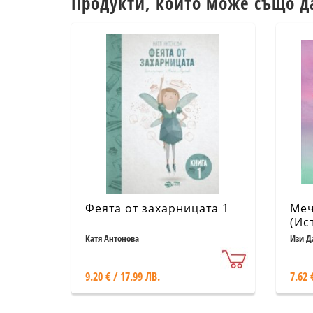
Продукти, които може също д
Феята от захарницата 1
Меч
(Ис
Катя Антонова
Изи Д
9.20 € / 17.99 ЛВ.
7.62 