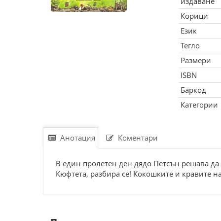
издаване
Корици
Език
Тегло
Размери
ISBN
Баркод
Категории
Анотация
Коментари
В един пролетен ден дядо Петсън решава да 
Кюфтета, разбира се! Кокошките и кравите н