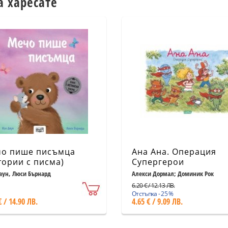
а харесате
о пише писъмца
Ана Ана. Операция
тории с писма)
Супергерои
аун, Люси Бърнард
Алекси Дормал; Доминик Рок
6.20 € / 12.13 ЛВ.
Отстъпка - 25 %
€ / 14.90 ЛВ.
4.65 € / 9.09 ЛВ.