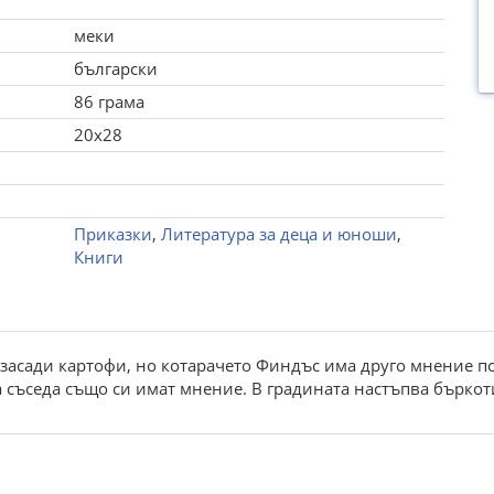
меки
български
86 грама
20x28
Приказки
,
Литература за деца и юноши
,
Книги
засади картофи, но котарачето Финдъс има друго мнение по 
а съседа също си имат мнение. В градината настъпва бъркот