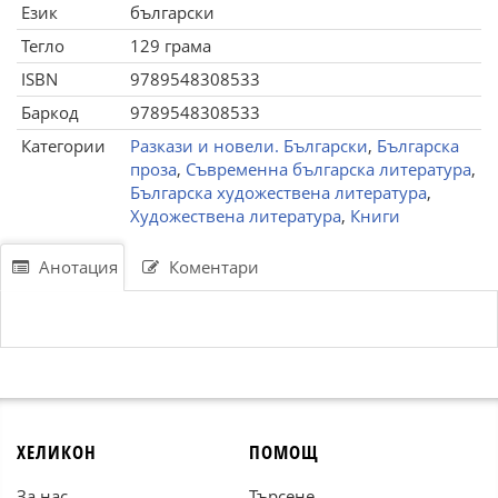
Език
български
Тегло
129 грама
ISBN
9789548308533
Баркод
9789548308533
Категории
Разкази и новели. Български
,
Българска
проза
,
Съвременна българска литература
,
Българска художествена литература
,
Художествена литература
,
Книги
Анотация
Коментари
ХЕЛИКОН
ПОМОЩ
За нас
Търсене