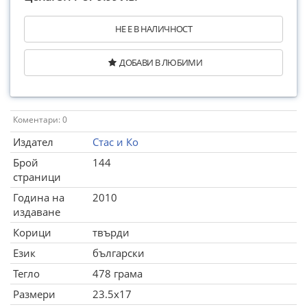
НЕ Е В НАЛИЧНОСТ
ДОБАВИ В ЛЮБИМИ
Коментари: 0
Издател
Стас и Ко
Брой
144
страници
Година на
2010
издаване
Корици
твърди
Език
български
Тегло
478 грама
Размери
23.5x17