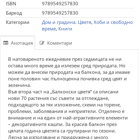
ISBN
9789549257830
Баркод
9789549257830
Категории
Дом и градина. Цветя
,
Хоби и свободно
време
,
Книги
Анотация
Коментари
В натовареното ежедневие през седмицата не ни
остава много време да излезем сред природата. Но
можем да внесем природата на балкона, за да имаме
поне половин час пълноценна почивка сред цвят и
зеленина.
Във втора част на „Балконски цветя” са описани
нови 70 растения със съвети за отглеждане,
подходящото за тях изложение, схеми на торене,
проблеми, заболявания и неприятели. Отделено е
внимание и на един от най-атрактивните елементи
– декоративните кашпи. За красив балкон през
цялата година цветята са групирани по сезони.
Лесна за използване и придружена с много