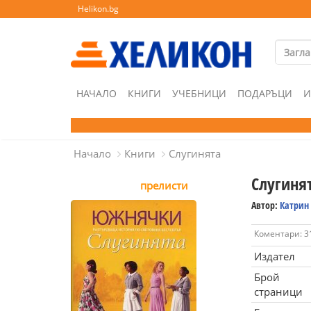
Helikon.bg
НАЧАЛО
КНИГИ
УЧЕБНИЦИ
ПОДАРЪЦИ
И
Начало
Книги
Слугинята
Слугиня
прелисти
Автор:
Катрин 
Коментари: 3
Издател
Брой
страници