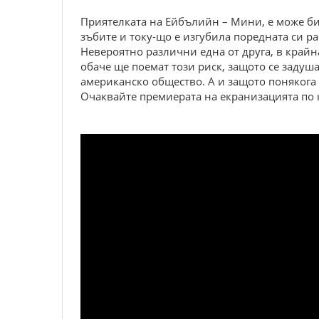
Приятелката на Ейбълийн – Мини, е може би 
зъбите и току-що е изгубила поредната си ра
Невероятно различни една от друга, в крайна
обаче ще поемат този риск, защото се задуш
американско общество. А и защото понякога г
Очаквайте премиерата на екранизацията по к