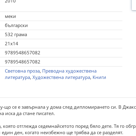
2010
меки
български
532 грама
21x14
9789548657082
9789548657082
Световна проза
,
Преводна художествена
литература
,
Художествена литература
,
Книги
у-що се е завърнала у дома след дипломирането си. В Джак
а иска да стане писател.
оято отглежда седемнайсетото поред бяло дете. Тя го обгра
и един ден, когато неизбежно ще трябва да се разделят.