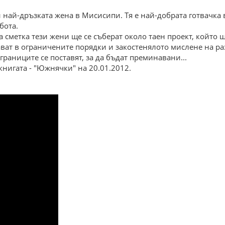
най-дръзката жена в Мисисипи. Тя е най-добрата готвачка в
бота.
 сметка тези жени ще се съберат около таен проект, който 
ават в ограничените порядки и закостенялото мислене на р
раниците се поставят, за да бъдат преминавани...
нигата - "Южнячки" на 20.01.2012.