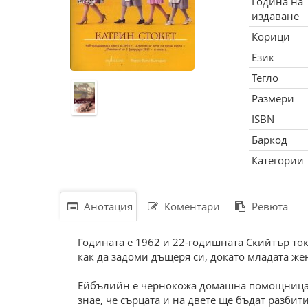
Година на
издаване
Корици
Език
Тегло
Размери
ISBN
Баркод
Категории
Анотация
Коментари
Ревюта
Годината е 1962 и 22-годишната Скийтър ток
как да задоми дъщеря си, докато младата жен
Ейбълийн е чернокожа домашна помощница, к
знае, че сърцата и на двете ще бъдат разбит