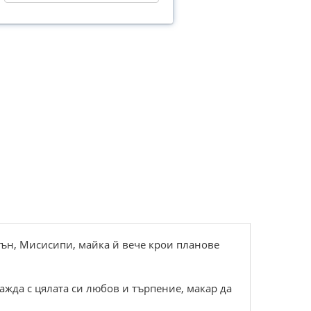
сън, Мисисипи, майка й вече крои планове
жда с цялата си любов и търпение, макар да