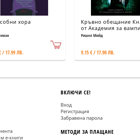
собни хора
Кръвно обещание Кн
от Академия за вамп
(ново издание)
Екман
Ришел Мийд
€ / 17.99 ЛВ.
9.15 € / 17.90 ЛВ.
ВКЛЮЧИ СЕ!
Вход
Регистрация
Забравена парола
иента
МЕТОДИ ЗА ПЛАЩАНЕ
им е-книги