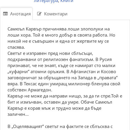
литература
,
Книги
Анотация
Коментари
Самюъл Карвър причинява лоши злополуки на
лоши хора. Той е много добър в своята работа. Но
никой не е съвършен и една от жертвите му се
спасява.
Светът е изправен пред нови сблъсъци,
подхранвани от религиозен фанатизъм. В Русия
признават, че не знаят, къде се намират сто малки
„куфарни” атомни оръжия. В Афганистан и Косово
заговорничат за обръщането на Запада в „правата”
вяра. В Тексас един умиращ милионер бленува свой
собствен Армагедон.
Карвър не може да направи нищо, за да ги спре.Той е
бит и измъчван, оставен да умре. Обаче Самюъл
Карвър е корав мъж и трудно може да бъде
заличен...
В „Оцеляващият” светът на фактите се сблъсква с