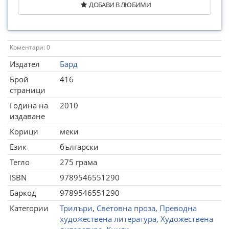
ДОБАВИ В ЛЮБИМИ
Коментари: 0
Издател
Бард
Брой
416
страници
Година на
2010
издаване
Корици
меки
Език
български
Тегло
275 грама
ISBN
9789546551290
Баркод
9789546551290
Категории
Трилъри
,
Световна проза
,
Преводна
художествена литература
,
Художествена