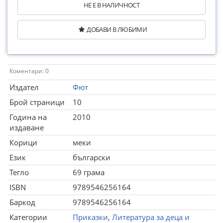
НЕ Е В НАЛИЧНОСТ
ДОБАВИ В ЛЮБИМИ
Коментари: 0
Издател
Фют
Брой страници
10
Година на
2010
издаване
Корици
меки
Език
български
Тегло
69 грама
ISBN
9789546256164
Баркод
9789546256164
Категории
Приказки
,
Литература за деца и