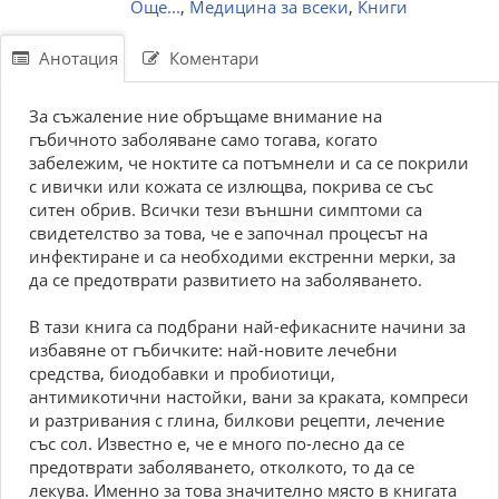
Още...
,
Медицина за всеки
,
Книги
Анотация
Коментари
За съжаление ние обръщаме внимание на
гъбичното заболяване само тогава, когато
забележим, че ноктите са потъмнели и са се покрили
с ивички или кожата се излющва, покрива се със
ситен обрив. Всички тези външни симптоми са
свидетелство за това, че е започнал процесът на
инфектиране и са необходими екстренни мерки, за
да се предотврати развитието на заболяването.
В тази книга са подбрани най-ефикасните начини за
избавяне от гъбичките: най-новите лечебни
средства, биодобавки и пробиотици,
антимикотични настойки, вани за краката, компреси
и разтривания с глина, билкови рецепти, лечение
със сол. Известно е, че е много по-лесно да се
предотврати заболяването, отколкото, то да се
лекува. Именно за това значително място в книгата