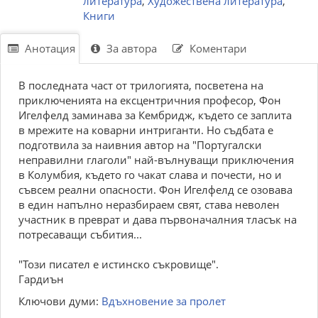
литература
,
Художествена литература
,
Книги
Анотация
За автора
Коментари
В последната част от трилогията, посветена на
приключенията на ексцентричния професор, Фон
Игелфелд заминава за Кембридж, където се заплита
в мрежите на коварни интриганти. Но съдбата е
подготвила за наивния автор на "Португалски
неправилни глаголи" най-вълнуващи приключения
в Колумбия, където го чакат слава и почести, но и
съвсем реални опасности. Фон Игелфелд се озовава
в един напълно неразбираем свят, става неволен
участник в преврат и дава първоначалния тласък на
потресаващи събития...
"Този писател е истинско съкровище".
Гардиън
Ключови думи:
Вдъхновение за пролет