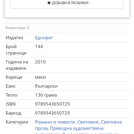
ДОБАВИ В ЛЮБИМИ
Коментари: 0
Издател
Еднорог
Брой
144
страници
Година на
2010
издаване
Корици
меки
Език
български
Тегло
136 грама
ISBN
9789543650729
Баркод
9789543650729
Категории
Романи и повести. Световни
,
Световна
проза
,
Преводна художествена