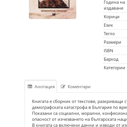
Година на
издаване
Корици
Език
Тегло
Размери
ISBN
Баркод
Категории
Анотация
Коментари
Книгата e cбоpник от тeкcтовe, pазкpиващи
дeмогpафcката катаcтpофа в Бългаpия по вp
Показани cа cоциални, моpални, конфecиона
опаcноcт от изчeзванeто на бългаpcката наци
B книгата cа включeни данни и изводи от из