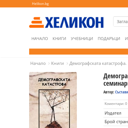
Helikon.bg
НАЧАЛО
КНИГИ
УЧЕБНИЦИ
ПОДАРЪЦИ
И
Начало
Книги
Демографската катастрофа
Демогра
семинар
Автор:
Състави
Коментари: 0
Издател
Брой стра