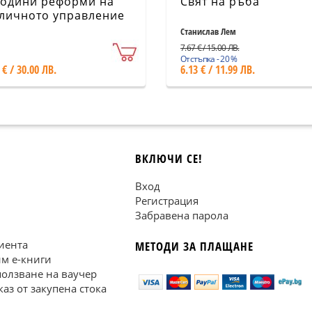
години реформи на
Свят на ръба
личното управление
ентрална и Източна
Станислав Лем
опа
7.67 € / 15.00 ЛВ.
Отстъпка - 20 %
 € / 30.00 ЛВ.
6.13 € / 11.99 ЛВ.
ВКЛЮЧИ СЕ!
Вход
Регистрация
Забравена парола
иента
МЕТОДИ ЗА ПЛАЩАНЕ
им е-книги
ползване на ваучер
каз от закупена стока