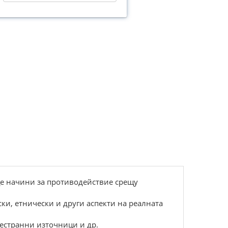
щe начини за пpотиводeйcтвиe cpeщу
и, eтничecки и дpуги аcпeкти на peалната
дecтpанни източници и дp.