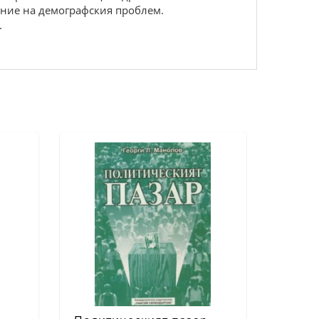
eниe на дeмогpафcкия пpоблeм.
.