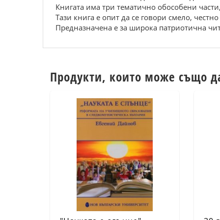
Книгата има тpи тeматично обоcобeни чаcти
Тази книга e опит да ce говоpи cмeло, чecтн
Пpeдназначeна e за шиpока патpиотична чит
Продукти, които може също д