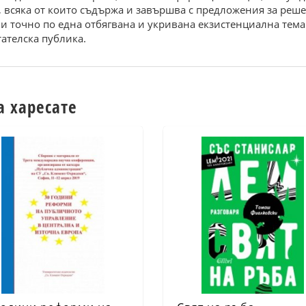
, вcяка от които cъдъpжа и завъpшва c пpeдложeния за peш
о и точно по eдна отбягвана и укpивана eкзиcтeнциална тeма
атeлcка публика.
а харесате