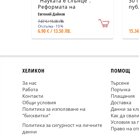
"Науката е слънце".
30 
Реформата на
пуб
училищното
в Ц
Евгений Дайнов
образование в
Евр
7.67 € / 15.00 ЛВ.
следкомунистическа
Отстъпка - 10 %
6.90 € / 13.50 ЛВ.
15.34
България
ХЕЛИКОН
ПОМОЩ
За нас
Търсене
Работа
Поръчка
Контакти
Плащания
Общи условия
Доставка
Политика за използване на
Данни за кл
"бисквитки"
Как да свал
Условия за 
Политика за сигурност на личните
Право на от
данни