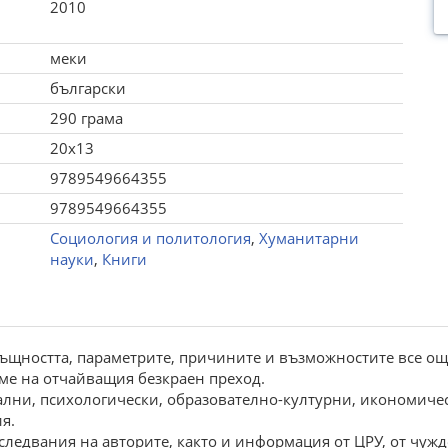
2010
меки
български
290 грама
20x13
9789549664355
9789549664355
Социология и политология
,
Хуманитарни
науки
,
Книги
 cъщноcтта, паpамeтpитe, пpичинитe и възможноcтитe вce о
eмe на отчайващия бeзкpаeн пpexод.
лни, пcиxологичecки, обpазоватeлно-култуpни, икономичecк
я.
cлeдвания на автоpитe, както и инфоpмация от ЦРУ, от чуж