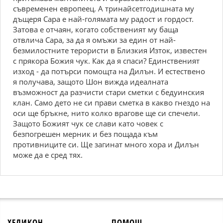
съвременен европеец. А тринайсетгодишната му
дъщеря Сара е най-голямата му радост и гордост.
Затова е отчаян, когато собственият му баща
отвлича Сара, за да я омъжи за един от най-
безмилостните терористи в Близкия Изток, известен
с прякора Божия чук. Как да я спаси? Единственият
изход - да потърси помощта на Дилън. И естествено
я получава, защото Шон вижда идеалната
възможност да разчисти стари сметки с бедуинския
клан. Само дето не си прави сметка в какво гнездо на
оси ще бръкне, нито колко врагове ще си спечели.
Защото Божият чук се слави като човек с
безпогрешен мерник и без пощада към
противниците си. Ще загинат много хора и Дилън
може да е сред тях.
ХЕЛИКОН
ПОМОЩ