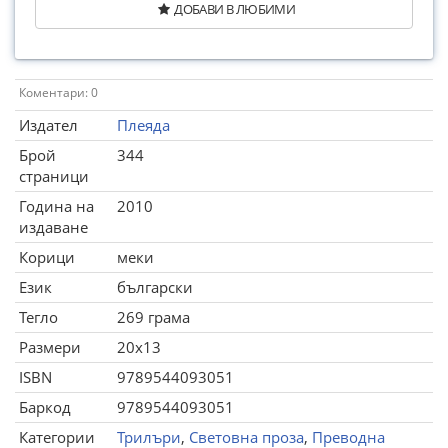
ДОБАВИ В ЛЮБИМИ
Коментари: 0
Издател
Плеяда
Брой
344
страници
Година на
2010
издаване
Корици
меки
Език
български
Тегло
269 грама
Размери
20x13
ISBN
9789544093051
Баркод
9789544093051
Категории
Трилъри
,
Световна проза
,
Преводна