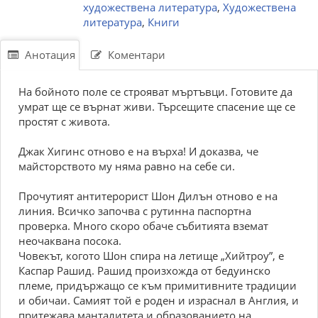
художествена литература
,
Художествена
литература
,
Книги
Анотация
Коментари
На бойното поле се строяват мъртъвци. Готовите да
умрат ще се върнат живи. Търсещите спасение ще се
простят с живота.
Джак Хигинс отново е на върха! И доказва, че
майсторството му няма равно на себе си.
Прочутият антитерорист Шон Дилън отново е на
линия. Всичко започва с рутинна паспортна
проверка. Много скоро обаче събитията вземат
неочаквана посока.
Човекът, когото Шон спира на летище „Хийтроу”, е
Каспар Рашид. Рашид произхожда от бедуинско
племе, придържащо се към примитивните традиции
и обичаи. Самият той е роден и израснал в Англия, и
притежава манталитета и образованието на