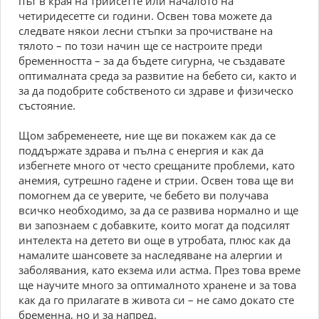
път в края на трийсетте или началото на
четиридесетте си години. Освен това можете да
следвате някои лесни стъпки за прочистване на
тялото – по този начин ще се настроите преди
бременността – за да бъдете сигурна, че създавате
оптималната среда за развитие на бебето си, както и
за да подобрите собственото си здраве и физическо
състояние.
Щом забременеете, ние ще ви покажем как да се
поддържате здрава и пълна с енергия и как да
избегнете много от често срещаните проблеми, като
анемия, сутрешно гадене и стрии. Освен това ще ви
помогнем да се уверите, че бебето ви получава
всичко необходимо, за да се развива нормално и ще
ви запознаем с добавките, които могат да подсилят
интелекта на детето ви още в утробата, плюс как да
намалите шансовете за наследяване на алергии и
заболявания, като екзема или астма. През това време
ще научите много за оптималното хранене и за това
как да го прилагате в живота си – не само докато сте
бременна, но и за напред.