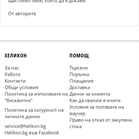
щастливо бебе, което да я докаже.
Oт авторите
ХЕЛИКОН
ПОМОЩ
За нас
Търсене
Работа
Поръчка
Контакти
Плащания
Общи условия
Доставка
Политика за използване на
Данни за клиента
"бисквитки"
Как да свалим е-книги
Условия за ползване на
Политика за сигурност на
ваучер
личните данни
Право на отказ от закупена
service@helikon.bg
стока
Helikon.bg във Facebook