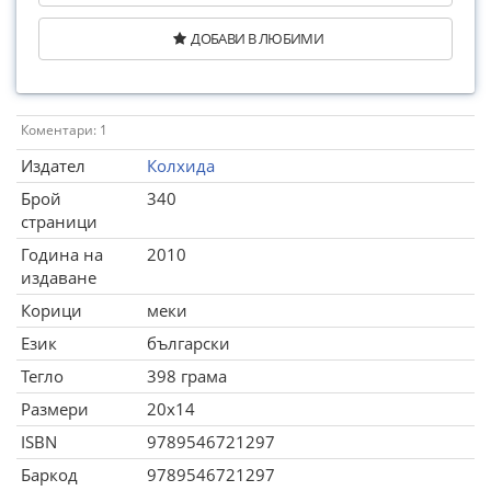
ДОБАВИ В ЛЮБИМИ
Коментари: 1
Издател
Колхида
Брой
340
страници
Година на
2010
издаване
Корици
меки
Език
български
Тегло
398 грама
Размери
20x14
ISBN
9789546721297
Баркод
9789546721297