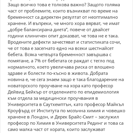
Защо всичко това е толкова важно? Защото голяма
част от проблемите, които възникват по време на
бременност са директен резултат от неоптимално
хранене. И въпреки, че много хора вярват, че имат
„добре балансирана диета”, повече от двайсет
години клиничен опит доказват, че това не е така.
Вродените дефекти зачестяват и статистиката сочи,
че от това е засегнато едно на всеки шестнайсет
бебета. Всяка четвърта бременност завършва с
помятане, а 7% от бебетата се раждат с тегло под
нормалното, което увеличава риска от влошено
здраве и болести по-късно в живота. Добрата
новина е, че сега знаем защо е така благодарение на
новаторското проучване на хора като професор
Дейвид Бейкър от отделението по епидемиология
към отдела за медицински проучвания в
Университета в Саутхемптън, като професор Майкъл
Кроуфърд от Института по мозъчна химия и човешко
хранене в Лондон, и Дерек Брайс-Смит – заслужил
професор по Химия в Университета Рединг и това са
само малка част от хората, които заслужават