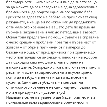
благодарности. Бихме искали и вие да знаете защо,
за да можете да се насладите на една здравословна
бременност и да родите едно много здраво бебе.
Грижите за здравето на бебето не приключват след
раждането, ние ще ви покажем как да продължите
оптималното хранене на вашето дете по време на
кърмене, захранване и чак до петгодишна възраст.
Освен това предлагаме помощ и съвети за справяне
с често срещани проблеми през тази първа част от
живота – от обрив причинен от памперси до
безсънни нощи, от придирчивост при хранене до
често повтарящи се инфекции, плюс как най-добре
да подходим към емоционалната страна на
ваксинациите. Успоредно с това, включваме и много
рецепти и идеи за здравословна и вкусна храна,
която да възбуди апетита и да ви вдъхнови в
кухнята. Сами ще се убедите, че методът на
оптималното хранене е не само научно подплатен,
но и е придружен с чудесен вкус!
Надяваме се, че пътуването ще бъде приятно и ви
пожелаваме една здравословна бременност и