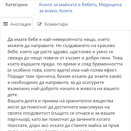
Категории
Книги за майката и бебето
,
Медицина
за всеки
,
Книги
Анотация
Коментари
Да имате бебе е най-невероятното нещо, което
можете да направите. Но създаването на красиво
бебе, което ще расте здраво, щастливо и умно се
свежда до нещо повече от късмет и добри гени. Това,
което вършите преди, по време и след бременността
(и особено това, което ядете) има най-голям ефект.
Поради тази причина, бихме искали да знаете какво
е необходимо да направите, за да осигурите
възможно най-доброто начало в живота на вашето
дете.
Вашата диета и приема на хранителни вещества
могат да помогнат да достигнете максимума на
своята плодовитост (същото се отнася и за вашия
партньор), като ви помогнат да заченете когато
поискате, дори ако искате да станете майка за пръв