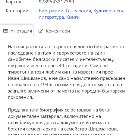
Баркод
9789543217380
Категории
Биографии. Генеалогия
,
Художествена
литература
,
Книги
Анотация
Коментари
Настоящата книга е първото цялостно биографично
изследване на пътя и творчеството на един
самобитен български писател и интелектуалец,
широко известен през 40-те години. Само че
животът на този любим син на известния проф.
Иван Шишманов, е не само насилствено прекършен
в началото на 1945г, но името и делото му са също
за дълго заличени от паметта на поредни български
поколения.
Предлаганата биография се основава на богат
документален материал, включително на
непубликувани до сега документи и писма от
богатия семеен архив на семейство Шишманови,