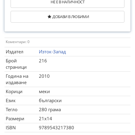
НЕ Е В НАЛИЧНОСТ
ДОБАВИ В ЛЮБИМИ
Коментари: 0
Издател
Изток-Запад
Брой
216
страници
Година на
2010
издаване
Корици
меки
Език
български
Тегло
280 грама
Размери
21x14
ISBN
9789543217380