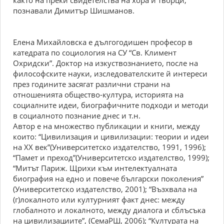
както на преки свидетелства на хора и творци,
познавали Димитър Шишманов.
Елена Михайловска е дългогодишен професор в
катедрата по социология на СУ “Св. Климент
Охридски”. Доктор на изкуствознанието, после на
философските науки, изследователските й интереси
през годините засягат различни страни на
отношенията общество-култура, историята на
социалните идеи, биографичните подходи и методи
в социалното познание днес и т.н.
Автор е на множество публикации и книги, между
които: “Цивилизация и цивилизации: теории и идеи
на ХХ век”(Университетско издателство, 1991, 1996);
“Памет и преход”(Университетско издателство, 1999);
“Митът Париж. Щрихи към интелектуалната
биография на едно и повече български поколения”
(Университетско издателство, 2001); “Възхвала на
(г)локалното или културният факт днес: между
глобалното и локалното, между диалога и сблъсъка
на цивилизациите”, (СемаРШ, 2006); “Културата на