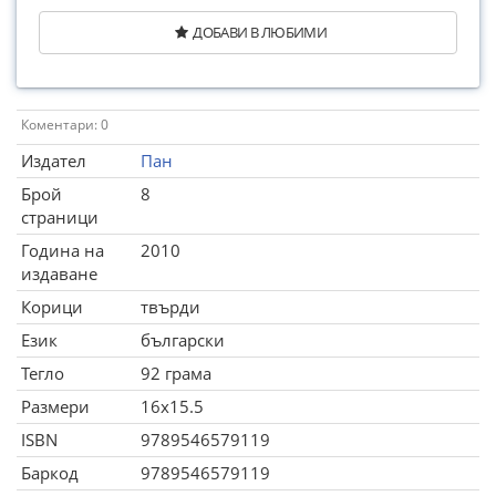
ДОБАВИ В ЛЮБИМИ
Коментари: 0
Издател
Пан
Брой
8
страници
Година на
2010
издаване
Корици
твърди
Език
български
Тегло
92 грама
Размери
16x15.5
ISBN
9789546579119
Баркод
9789546579119