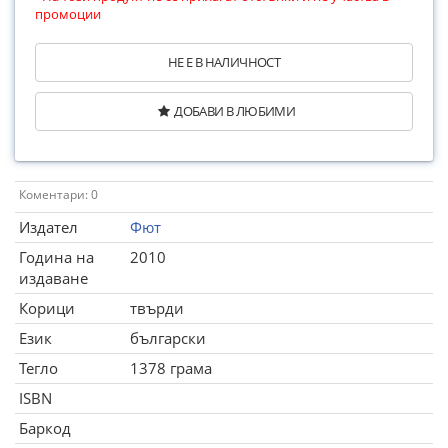
промоции
НЕ Е В НАЛИЧНОСТ
ДОБАВИ В ЛЮБИМИ
Коментари: 0
Издател
Фют
Година на
2010
издаване
Корици
твърди
Език
български
Тегло
1378 грама
ISBN
Баркод