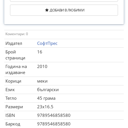
ДОБАВИ В ЛЮБИМИ
Коментари: 0
Издател
СофтПрес
Брой
16
страници
Година на
2010
издаване
Корици
меки
Език
български
Тегло
45 грама
Размери
23x16.5
ISBN
9789546858580
Баркод
9789546858580