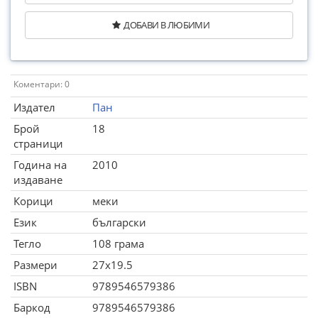
ДОБАВИ В ЛЮБИМИ
Коментари: 0
Издател
Пан
Брой
18
страници
Година на
2010
издаване
Корици
меки
Език
български
Тегло
108 грама
Размери
27x19.5
ISBN
9789546579386
Баркод
9789546579386