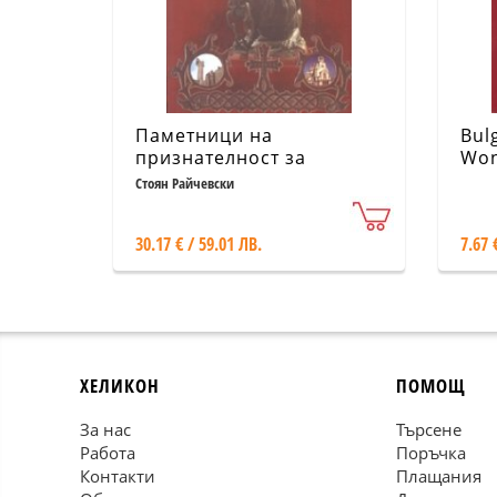
Паметници на
Bulg
признателност за
Won
Освобождението на
Стоян Райчевски
България
30.17 € / 59.01 ЛВ.
7.67 
ХЕЛИКОН
ПОМОЩ
За нас
Търсене
Работа
Поръчка
Контакти
Плащания