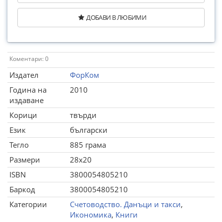
ДОБАВИ В ЛЮБИМИ
Коментари: 0
Издател
ФорКом
Година на
2010
издаване
Корици
твърди
Език
български
Тегло
885 грама
Размери
28x20
ISBN
3800054805210
Баркод
3800054805210
Категории
Счетоводство. Данъци и такси
,
Икономика
,
Книги