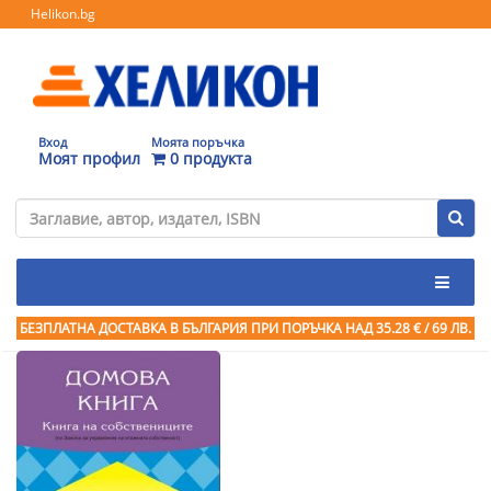
Helikon.bg
Вход
Моята поръчка
Моят профил
0 продукта
БЕЗПЛАТНА ДОСТАВКА В БЪЛГАРИЯ ПРИ ПОРЪЧКА
НАД 35.28 € / 69 ЛВ.