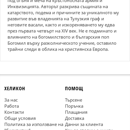
под огъня и меча на кръстоносната армия и
Инквизицията. Авторът разкрива същината на
катарството, подема и причините за уникалното му
развитие във владенията на Тулузкия граф и
неговите васали, както и изкореняването му едва
през първата четвърт на ХІV век. Не е подминато и
влиянието на богомилството и българския поп
Богомил върху разколническото учение, оставило
трайни следи в облика на християнска Европа.
ХЕЛИКОН
ПОМОЩ
За нас
Търсене
Работа
Поръчка
Контакти
Плащания
Общи условия
Доставка
Политика за използване на
Данни за клиента