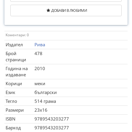
ДОБАВИ В ЛЮБИМИ
Коментари: 0
Издател
Рива
Брой
478
страници
Година на
2010
издаване
Корици
меки
Език
български
Тегло
514 грама
Размери
23x16
ISBN
9789543203277
Баркод
9789543203277