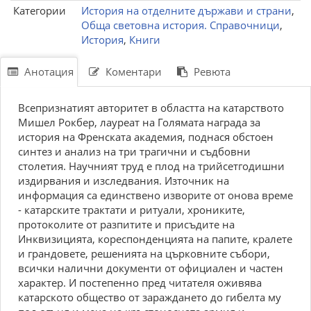
Категории
История на отделните държави и страни
,
Обща световна история. Справочници
,
История
,
Книги
Анотация
Коментари
Ревюта
Всепризнатият авторитет в областта на катарството
Мишел Рокбер, лауреат на Голямата награда за
история на Френската академия, поднася обстоен
синтез и анализ на три трагични и съдбовни
столетия. Научният труд е плод на трийсетгодишни
издирвания и изследвания. Източник на
информация са единствено изворите от онова време
- катарските трактати и ритуали, хрониките,
протоколите от разпитите и присъдите на
Инквизицията, кореспонденцията на папите, кралете
и грандовете, решенията на църковните събори,
всички налични документи от официален и частен
характер. И постепенно пред читателя оживява
катарското общество от зараждането до гибелта му