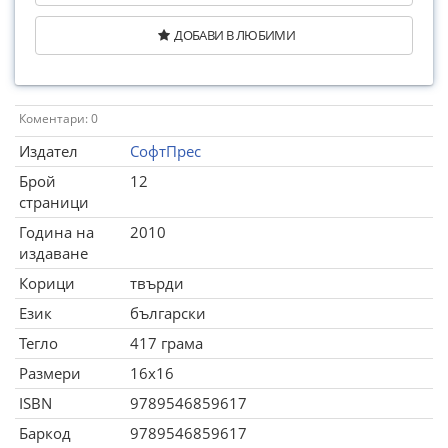
ДОБАВИ В ЛЮБИМИ
Коментари: 0
Издател
СофтПрес
Брой
12
страници
Година на
2010
издаване
Корици
твърди
Език
български
Тегло
417 грама
Размери
16x16
ISBN
9789546859617
Баркод
9789546859617