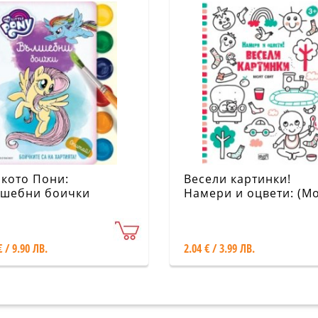
кото Пони:
Весели картинки!
шебни боички
Намери и оцвети: (М
свят)
€ / 9.90 ЛВ.
2.04 € / 3.99 ЛВ.