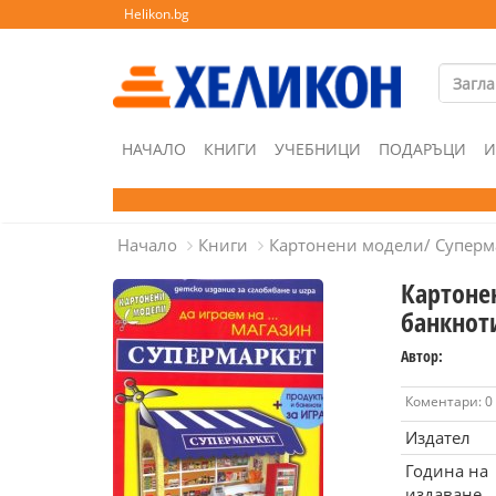
Helikon.bg
НАЧАЛО
КНИГИ
УЧЕБНИЦИ
ПОДАРЪЦИ
И
Начало
Книги
Картонени модели/ Суперма
Картоне
банкноти
Автор:
Коментари: 0
Издател
Година на
издаване