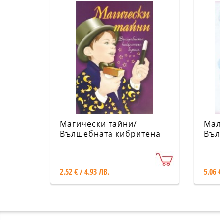
Магически тайни/
Мал
Вълшебната кибритена
Въл
кутия
2.52 € / 4.93 ЛВ.
5.06 