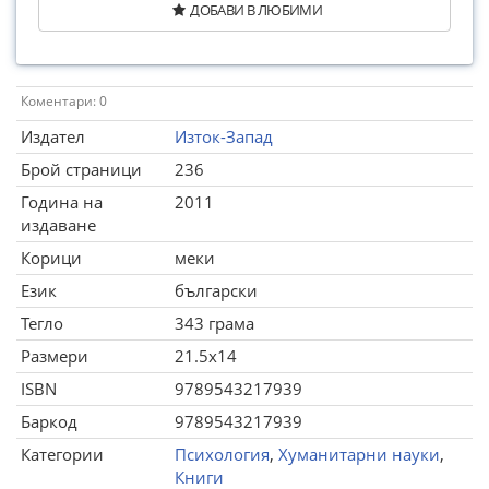
ДОБАВИ В ЛЮБИМИ
Коментари: 0
Издател
Изток-Запад
Брой страници
236
Година на
2011
издаване
Корици
меки
Език
български
Тегло
343 грама
Размери
21.5x14
ISBN
9789543217939
Баркод
9789543217939
Категории
Психология
,
Хуманитарни науки
,
Книги