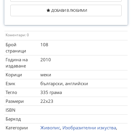
ДОБАВИ В ЛЮБИМИ
Коментари: 0
Брой
108
страници
Година на
2010
издаване
Корици
меки
Език
български, английски
Тегло
335 грама
Размери
22x23
ISBN
Баркод
Категории
Живопис
,
Изобразителни изкуства
,