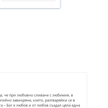
ще, че при любовно сливане с любимия, в
ийно завихряне, което, разтваряйки се в
та – Бог е любов и от любов създал цяла една