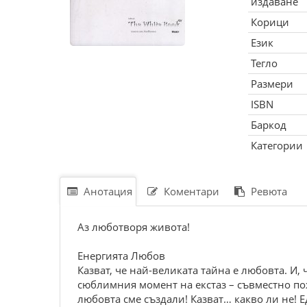
издаване
Корици
Език
Тегло
Размери
ISBN
Баркод
Категории
Анотация
Коментари
Ревюта
Аз люботворя живота!
Енергията Любов
Казват, че най-великата тайна е любовта. И
сюблимния момент на екстаз – съвместно по
любовта сме създали! Казват… какво ли не! Е