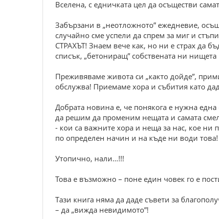
Вселена, с едничката цел да осъществи сама
Забързани в „неотложното” ежедневие, осъще
случайно сме успели да спрем за миг и стъпи
СТРАХЪТ! Знаем вече как, но ни е страх да б
списък, „бетониращ” собствената ни нищета
Преживяваме живота си „както дойде”, прими
обслужва! Приемаме хора и събития като дад
Добрата новина е, че понякога е нужна една
да решим да променим нещата и самата смел
- кои са важните хора и неща за нас, кое ни
по определен начин и на къде ни води това! 
Утопично, нали…!!!
Това е възможно – поне един човек го е пост
Тази книга няма да даде съвети за благополу
– да „вижда невидимото”!