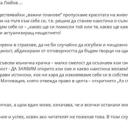
та Любов …
ствявайки „важни планове” пропускаме красотата на живота
м на пътя към себе си, т.е. решим да станем наистина о-съзн
ъдем себе си – „какво ще си помисли той или тя, какво ще к
 и актуализиращ нещастието!
рени в страхове, да не би случайно да изгубим и нищожно 
еност, абдикирали от отговорността да бъдем творци на ща
 съвсем мъничка крачка – малко смелост да осъзнаем кои сме
ост - ДА ЗАЯВИМ открито кои сме и какво наистина желаем
 прави истински, кое ни кара да изживяваме себе си в собств
Мотивация, която отвежда право в целта – откритието „Аз с
игнал, а щом един може, означава, че и всички останали мог
чие и успех, освен ако читателят не пожелае това. В този сл