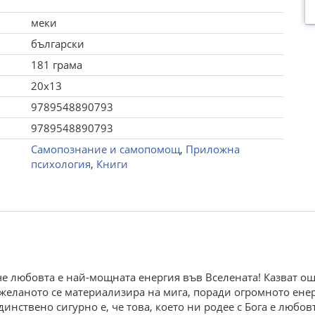
меки
български
181 грама
20x13
9789548890793
9789548890793
Самопознание и самопомощ
,
Приложна
психология
,
Книги
, че любовта е най-мощната енергия във Вселената! Казват о
желаното се материализира на мига, поради огромното енерг
динствено сигурно е, че това, което ни родее с Бога е любов