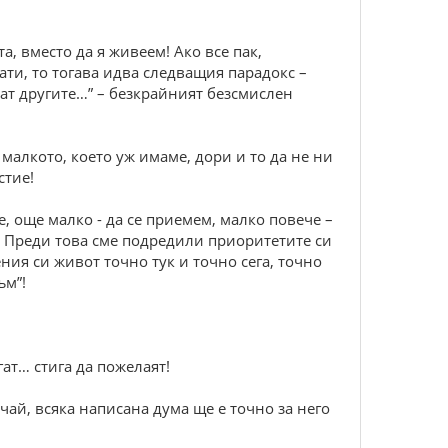
, вместо да я живеем! Ако все пак,
ати, то тогава идва следващия парадокс –
ажат другите…” – безкрайният безсмислен
малкото, което уж имаме, дори и то да не ни
стие!
, още малко - да се приемем, малко повече –
! Преди това сме подредили приоритетите си
ения си живот точно тук и точно сега, точно
ъм”!
ат… стига да пожелаят!
учай, всяка написана дума ще е точно за него