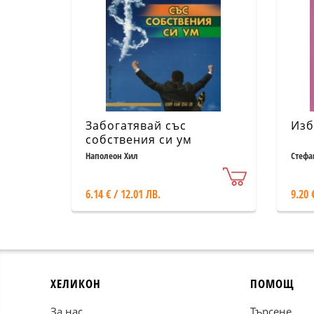
Забогатявай със
Изб
собствения си ум
Наполеон Хил
Стефа
6.14 € / 12.01 ЛВ.
9.20 
ХЕЛИКОН
ПОМОЩ
За нас
Търсене