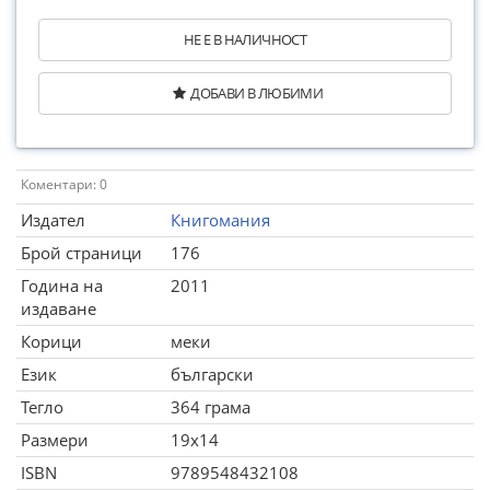
НЕ Е В НАЛИЧНОСТ
ДОБАВИ В ЛЮБИМИ
Коментари: 0
Издател
Книгомания
Брой страници
176
Година на
2011
издаване
Корици
меки
Език
български
Тегло
364 грама
Размери
19x14
ISBN
9789548432108