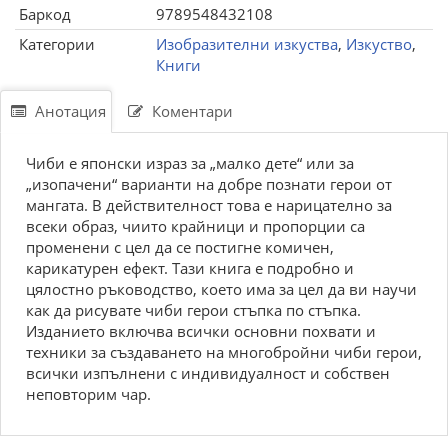
Баркод
9789548432108
Категории
Изобразителни изкуства
,
Изкуство
,
Книги
Анотация
Коментари
Чиби е японски израз за „малко дете“ или за
„изопачени“ варианти на добре познати герои от
мангата. В действителност това е нарицателно за
всеки образ, чиито крайници и пропорции са
променени с цел да се постигне комичен,
карикатурен ефект. Тази книга е подробно и
цялостно ръководство, което има за цел да ви научи
как да рисувате чиби герои стъпка по стъпка.
Изданието включва всички основни похвати и
техники за създаването на многобройни чиби герои,
всички изпълнени с индивидуалност и собствен
неповторим чар.