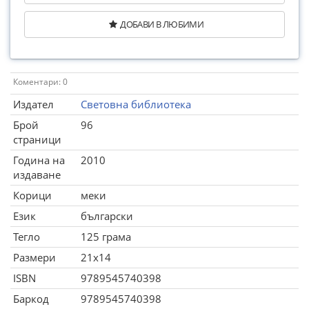
ДОБАВИ В ЛЮБИМИ
Коментари: 0
Издател
Световна библиотека
Брой
96
страници
Година на
2010
издаване
Корици
меки
Език
български
Тегло
125 грама
Размери
21x14
ISBN
9789545740398
Баркод
9789545740398