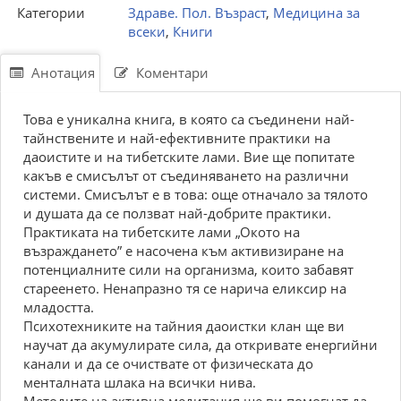
Категории
Здраве. Пол. Възраст
,
Медицина за
всеки
,
Книги
Анотация
Коментари
Това е уникална книга, в която са съединени най-
тайнствените и най-ефективните практики на
даоистите и на тибетските лами. Вие ще попитате
какъв е смисълът от съединяването на различни
системи. Смисълът е в това: още отначало за тялото
и душата да се ползват най-добрите практики.
Практиката на тибетските лами „Окото на
възраждането” е насочена към активизиране на
потенциалните сили на организма, които забавят
стареенето. Ненапразно тя се нарича еликсир на
младостта.
Психотехниките на тайния даоистки клан ще ви
научат да акумулирате сила, да откривате енергийни
канали и да се очиствате от физическата до
менталната шлака на всички нива.