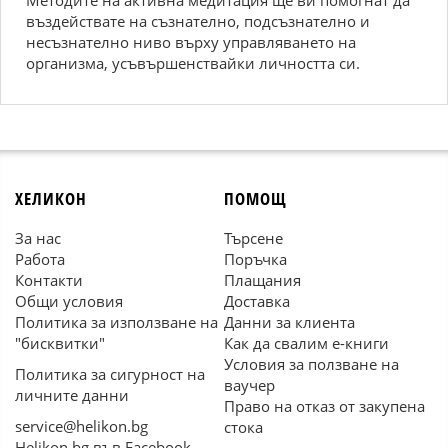
Методите на активна медитация ще ви помогнат да
въздействате на съзнателно, подсъзнателно и
несъзнателно ниво върху управляването на
организма, усъвършенствайки личността си.
ХЕЛИКОН
ПОМОЩ
За нас
Търсене
Работа
Поръчка
Контакти
Плащания
Общи условия
Доставка
Политика за използване на
Данни за клиента
"бисквитки"
Как да свалим е-книги
Условия за ползване на
Политика за сигурност на
ваучер
личните данни
Право на отказ от закупена
service@helikon.bg
стока
Helikon.bg във Facebook