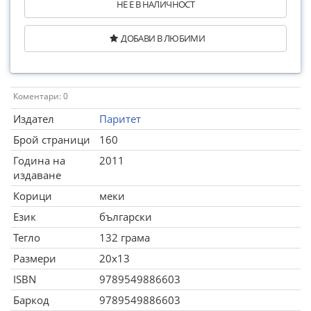
НЕ Е В НАЛИЧНОСТ
ДОБАВИ В ЛЮБИМИ
Коментари: 0
Издател
Паритет
Брой страници
160
Година на
2011
издаване
Корици
меки
Език
български
Тегло
132 грама
Размери
20x13
ISBN
9789549886603
Баркод
9789549886603