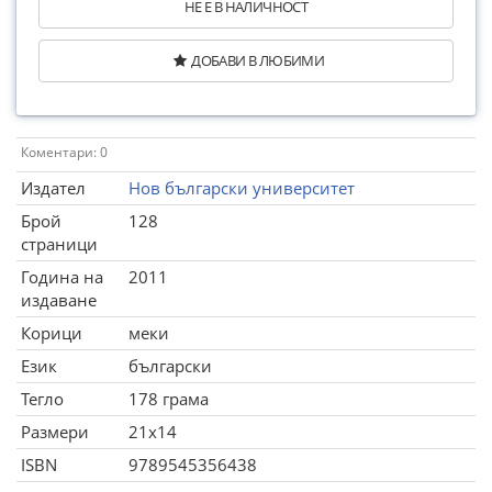
НЕ Е В НАЛИЧНОСТ
ДОБАВИ В ЛЮБИМИ
Коментари: 0
Издател
Нов български университет
Брой
128
страници
Година на
2011
издаване
Корици
меки
Език
български
Тегло
178 грама
Размери
21x14
ISBN
9789545356438