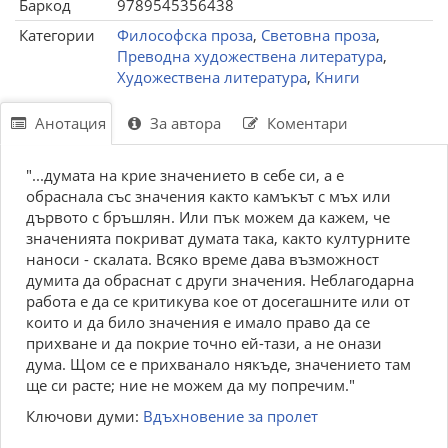
Баркод
9789545356438
Категории
Философска проза
,
Световна проза
,
Преводна художествена литература
,
Художествена литература
,
Книги
Анотация
За автора
Коментари
"...думата на крие значението в себе си, а е
обраснала със значения както камъкът с мъх или
дървото с бръшлян. Или пък можем да кажем, че
значенията покриват думата така, както културните
наноси - скалата. Всяко време дава възможност
думита да обраснат с други значения. Неблагодарна
работа е да се критикува кое от досегашните или от
които и да било значения е имало право да се
прихване и да покрие точно ей-тази, а не онази
дума. Щом се е прихванало някъде, значението там
ще си расте; ние не можем да му попречим."
Ключови думи:
Вдъхновение за пролет