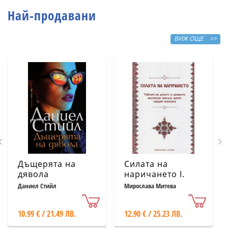
Най-продавани
ВИЖ ОЩЕ >>
Дъщерята на
Силата на
дявола
наричането І.
Тайната на
Даниел Стийл
Мирослава Митева
думите и
древните
10.99 € / 21.49 ЛВ.
12.90 € / 25.23 ЛВ.
български
обичаи, които