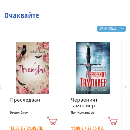
сбъдват желания
Очаквайте
ВИЖ ОЩЕ >>
Преследван
Червеният
тамплиер
Никол Сноу
Пол Кристофър
12.50 € / 24.45 ЛВ.
11.99 € / 23.45 ЛВ.