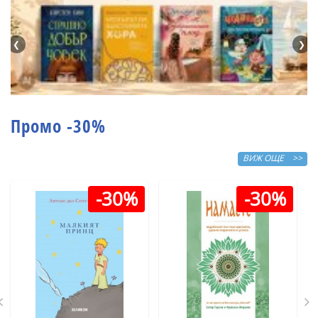
❮
❯
Промо -30%
ВИЖ ОЩЕ >>
-30%
-30%