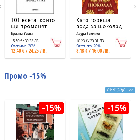
101 есета, които
Като гореща
ще променят
вода за шоколад
начина ви на
(ново издание)
Бриана Уийст
Лаура Ескивел
мислене
15.50 € / 30.32 ЛВ.
10.23 € / 20.01 ЛВ.
Отстъпка -20%
Отстъпка -20%
12.40 € / 24.25 ЛВ.
8.18 € / 16.00 ЛВ.
Промо -15%
ВИЖ ОЩЕ >>
-15%
-15%