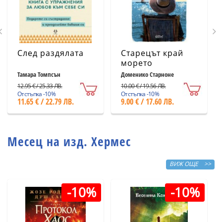
След раздялата
Старецът край
морето
Тамара Томпсън
Доменико Старноне
12.95 € / 25.33 ЛВ.
10.00 € / 19.56 ЛВ.
Отстъпка -10%
Отстъпка -10%
11.65 € / 22.79 ЛВ.
9.00 € / 17.60 ЛВ.
Месец на изд. Хермес
ВИЖ ОЩЕ >>
-10%
-10%