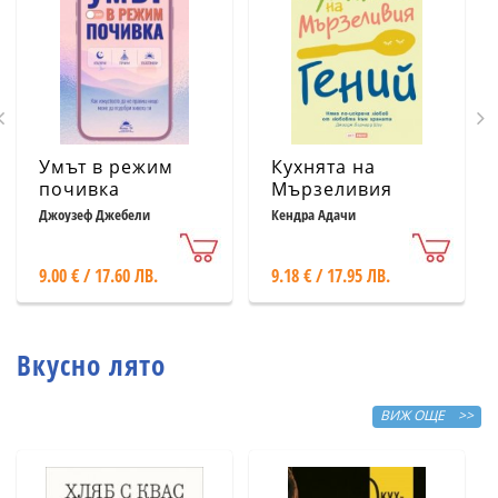
Умът в режим
Кухнята на
почивка
Мързеливия
гений
Джоузеф Джебели
Кендра Адачи
9.00 € / 17.60 ЛВ.
9.18 € / 17.95 ЛВ.
Вкусно лято
ВИЖ ОЩЕ >>