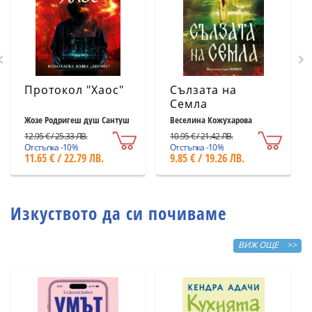
Протокол "Хаос"
Сълзата на
Семла
Жозе Родригеш душ Сантуш
Веселина Кожухарова
12.95 € / 25.33 ЛВ.
10.95 € / 21.42 ЛВ.
Отстъпка -10%
Отстъпка -10%
11.65 € / 22.79 ЛВ.
9.85 € / 19.26 ЛВ.
Изкуството да си почиваме
ВИЖ ОЩЕ >>