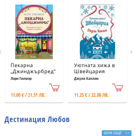
Пекарна
Уютната хижа в
„Джинджърбред“
Швейцария
(с цветни
Лори Гилмор
Джули Каплин
порезки)
11.00 € / 21.51 ЛВ.
11.25 € / 22.00 ЛВ.
Дестинация Любов
ВИЖ ОЩЕ >>