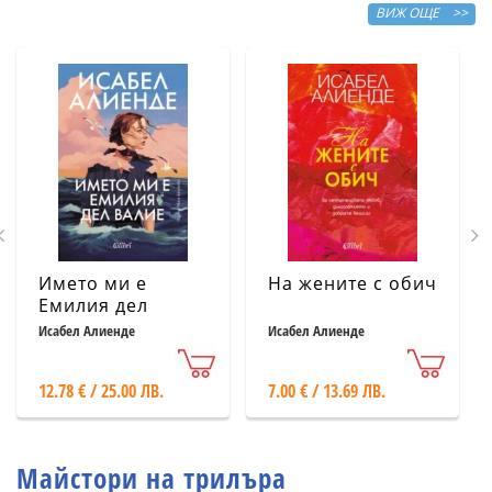
ВИЖ ОЩЕ >>
Името ми е
На жените с обич
Емилия дел
Валие
Исабел Алиенде
Исабел Алиенде
12.78 € / 25.00 ЛВ.
7.00 € / 13.69 ЛВ.
Майстори на трилъра