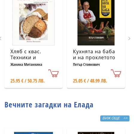
Хляб с квас.
Кухнята на баба
Техники и
и на проклетото
рецепти
й внуче
Жанина Митанкина
Петър Стоянович
25.95 € / 50.75 ЛВ.
25.05 € / 48.99 ЛВ.
Вечните загадки на Елада
ВИЖ ОЩЕ >>