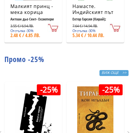
Малкият принц -
Намасте.
мека корица
Индийският път
светлосиня
към щастието,
Антоан дьо Сент- Екзюпери
Ектор Гарсия (Кирай);
Франсеск Миралес
удовлетворението
3.55 € / 6.94 ЛВ.
7.64 € / 14.94 ЛВ.
и успеха
Отстъпка -30%
Отстъпка -30%
2.48 € / 4.85 ЛВ.
5.34 € / 10.44 ЛВ.
Промо -25%
ВИЖ ОЩЕ >>
-25%
-25%