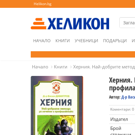
Helikon.bg
НАЧАЛО
КНИГИ
УЧЕБНИЦИ
ПОДАРЪЦИ
И
Начало
Книги
Херния. Най-добрите метод
Херния.
профила
Автор:
Д-р Ва
Коментари: 0
Издател
Брой
страници