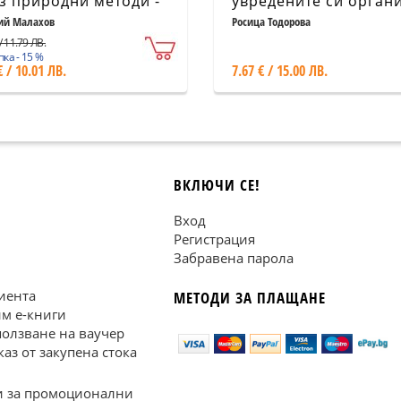
з природни методи -
увредените си орган
нотерапия,
ий Малахов
Росица Тодорова
чистване, хранене
/ 11.79 ЛВ.
ка - 15 %
€ / 10.01 ЛВ.
7.67 € / 15.00 ЛВ.
ВКЛЮЧИ СЕ!
Вход
Регистрация
Забравена парола
иента
МЕТОДИ ЗА ПЛАЩАНЕ
им е-книги
ползване на ваучер
каз от закупена стока
 за промоционални