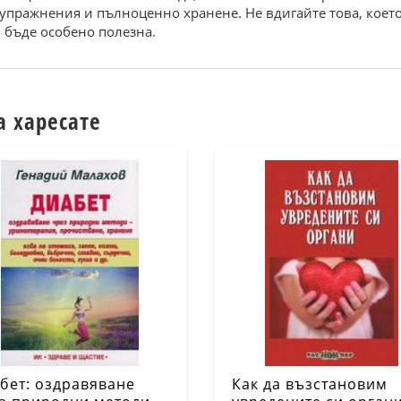
 упражнения и пълноценно хранене. Не вдигайте това, което
и бъде особено полезна.
а харесате
бет: оздравяване
Как да възстановим