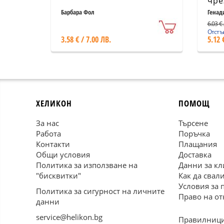
чре
ури
Барбара Фол
Генад
про
6.03 € 
Отстъп
3.58 € / 7.00 ЛВ.
5.12 
ХЕЛИКОН
ПОМОЩ
За нас
Търсене
Работа
Поръчка
Контакти
Плащания
Общи условия
Доставка
Политика за използване на
Данни за кл
"бисквитки"
Как да свал
Условия за 
Политика за сигурност на личните
Право на от
данни
service@helikon.bg
Правилници