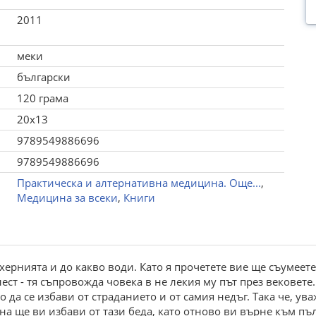
2011
меки
български
120 грама
20x13
9789549886696
9789549886696
Практическа и алтернативна медицина. Още...
,
Медицина за всеки
,
Книги
хернията и до какво води. Като я прочетете вие ще съумеете
ст - тя съпровожда човека в не лекия му път през вековете.
 да се избави от страданието и от самия недъг. Така че, ува
на ще ви избави от тази беда, като отново ви върне към п