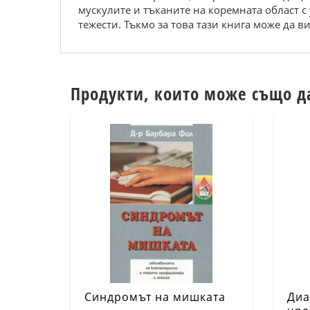
мускулите и тъканите на коремната област с
тежести. Тъкмо за това тази книга може да в
Продукти, които може също д
Синдромът на мишката
Диа