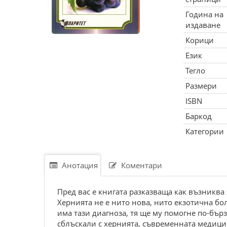
Година на
издаване
Корици
Език
Тегло
Размери
ISBN
Баркод
Категории
Анотация
Коментари
Пред вас е книгата разказваща как възниква 
Хернията не е нито нова, нито екзотична боле
има тази диагноза, тя ще му помогне по-бързо
сблъскали с хернията, съвременната медици